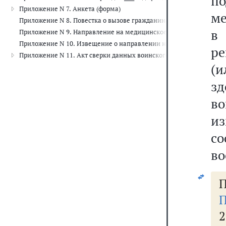
по
Приложение N 7. Анкета (форма)
ме
Приложение N 8. Повестка о вызове гражданина на мероприятия п
в
Приложение N 9. Направление на медицинское обследование (леч
Приложение N 10. Извещение о направлении на медицинское обсл
р
Приложение N 11. Акт сверки данных воинского учета призывник
(
з
во
и
с
во
П
П
2