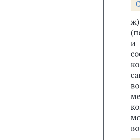
С
ж
(п
и
с
ко
с
в
м
ко
мо
во