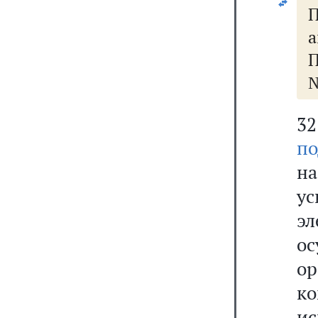
П
П
№
32
по
н
у
э
о
ор
к
и