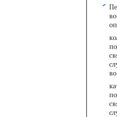
Пе
в
оп
к
п
с
с
во
ка
п
с
сл