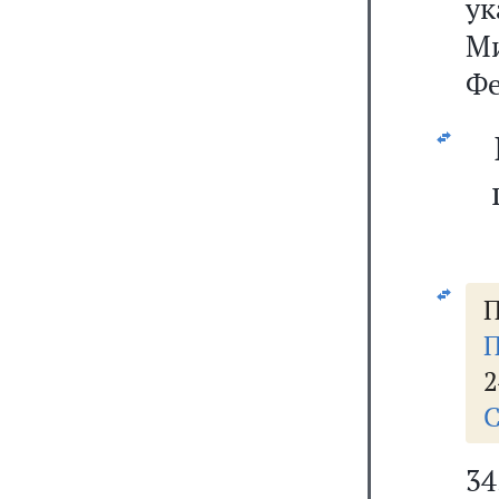
у
М
Фе
П
П
2
С
3