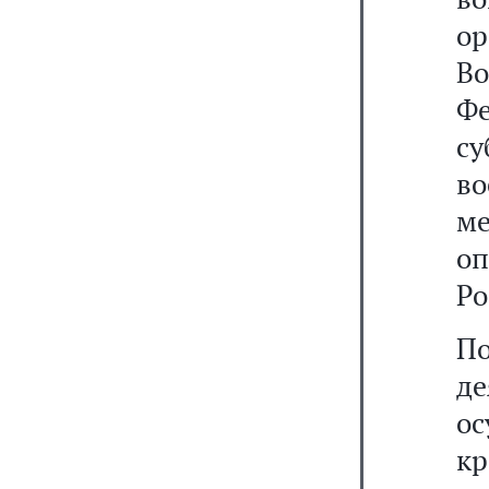
о
В
Ф
с
в
м
о
Ро
П
д
о
к