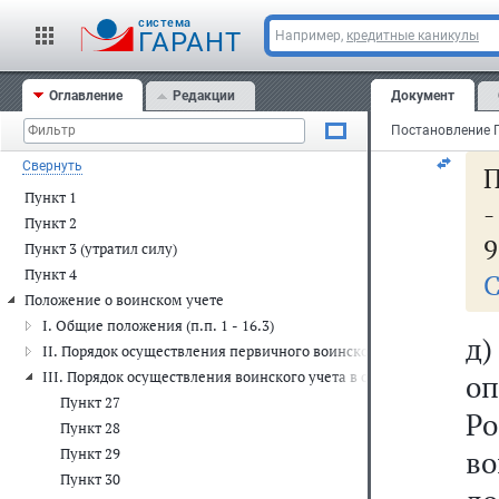
во
cистема
д
ГАРАНТ
Например,
кредитные каникулы
со
Оглавление
Редакции
Документ
уч
Свернуть
П
Пункт 1
Пункт 2
9
Пункт 3 (утратил силу)
Пункт 4
С
Положение о воинском учете
I. Общие положения (п.п. 1 - 16.3)
д)
II. Порядок осуществления первичного воинского учета в органах 
о
III. Порядок осуществления воинского учета в организациях (п.п. 2
Пункт 27
Р
Пункт 28
во
Пункт 29
Пункт 30