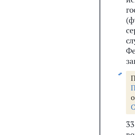
го
(
с
с
Фе
за
П
П
о
С
33
в