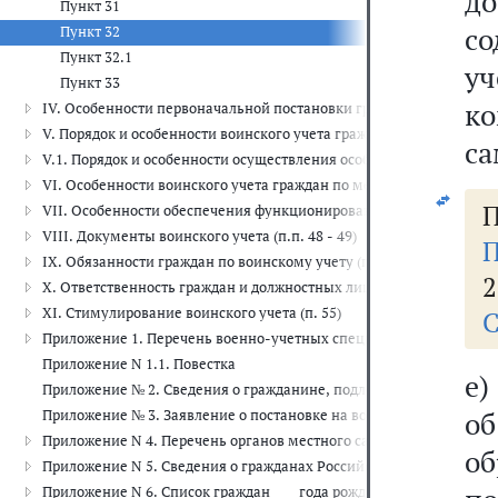
д
Пункт 31
со
Пункт 32
Пункт 32.1
у
Пункт 33
ко
IV. Особенности первоначальной постановки граждан на воинский 
V. Порядок и особенности воинского учета граждан, проходящих 
са
V.1. Порядок и особенности осуществления особого воинского учета 
VI. Особенности воинского учета граждан по месту их жительства 
П
VII. Особенности обеспечения функционирования системы воинск
VIII. Документы воинского учета (п.п. 48 - 49)
П
IX. Обязанности граждан по воинскому учету (п.п. 50 - 53)
2
X. Ответственность граждан и должностных лиц за неисполнение о
XI. Стимулирование воинского учета (п. 55)
С
Приложение 1. Перечень военно-учетных специальностей, а такж
Приложение N 1.1. Повестка
е)
Приложение № 2. Сведения о гражданине, подлежащем воинскому у
о
Приложение № 3. Заявление о постановке на воинский учет
Приложение N 4. Перечень органов местного самоуправления, на 
о
Приложение N 5. Сведения о гражданах Российской Федерации, со
Приложение N 6. Список граждан ____ года рождения, а также граж