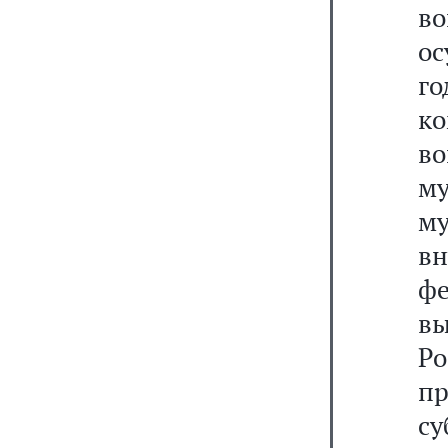
во
ос
го
ко
в
м
му
вн
ф
в
Р
п
су