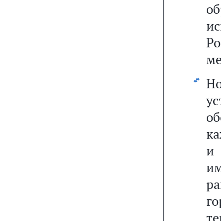
о
и
Р
ме
Н
у
о
ка
и
и
р
го
т