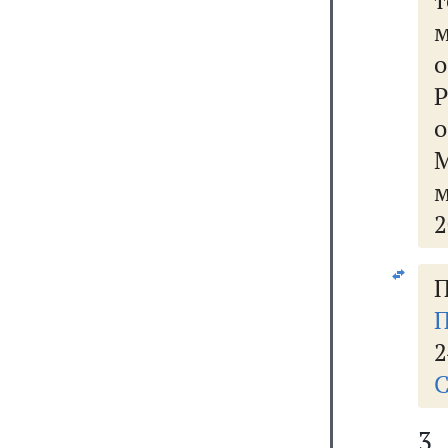
т
М
м
2
П
П
2
С
3