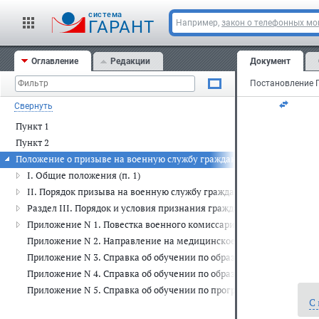
Мо
cистема
ГАРАНТ
Например,
закон о телефонных м
11
Оглавление
Редакции
Документ
N 
Свернуть
Пункт 1
Пункт 2
Положение о призыве на военную службу граждан Российской Федерац
I. Общие положения (п. 1)
II. Порядок призыва на военную службу граждан РФ, не пребывающи
Раздел III. Порядок и условия признания гражданина не прошедш
Приложение N 1. Повестка военного комиссариата
Приложение N 2. Направление на медицинское обследование (фо
Приложение N 3. Справка об обучении по образовательной прогр
Приложение N 4. Справка об обучении по образовательной прогр
Приложение N 5. Справка об обучении по программе подготовки 
С