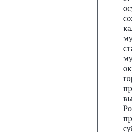
о
со
к
м
с
м
ок
го
п
в
Р
п
су