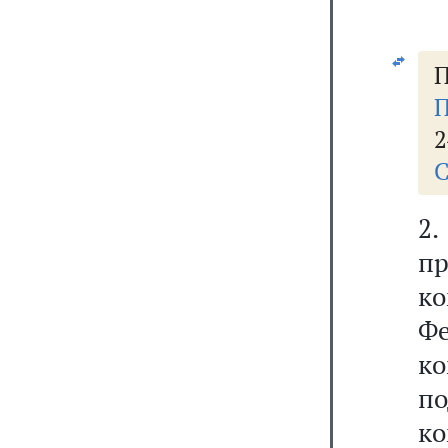
П
П
2
С
2
п
к
Ф
ко
п
к