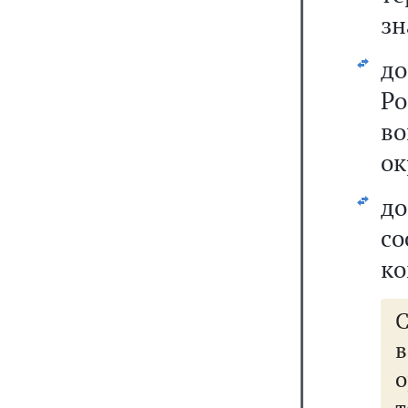
зн
до
Ро
в
ок
д
с
ко
в