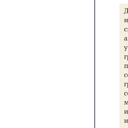
Д
и
с
у
г
п
с
г