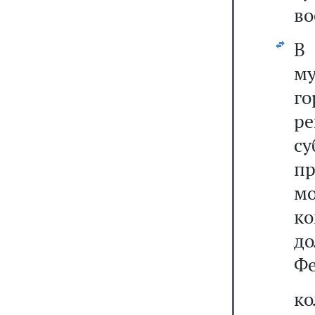
во
В
м
г
р
с
п
м
к
до
Фе
к