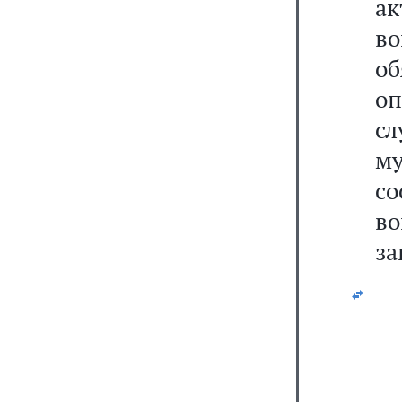
а
в
о
оп
сл
му
со
в
за