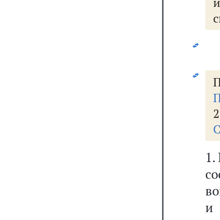
с
П
П
2
С
1.
со
во
и