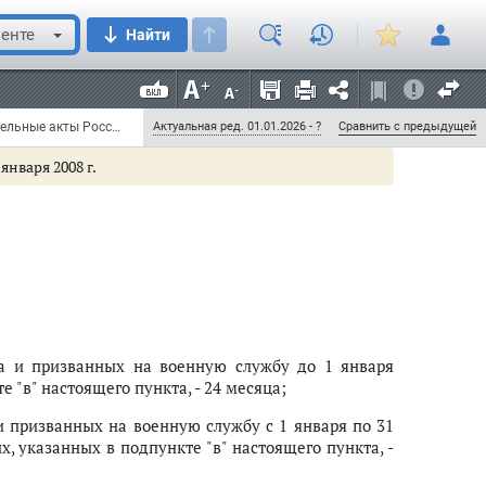
ажданином в установленный законодательством
опии указанного решения в призывную комиссию
енте
Найти
 Жалоба гражданина должна быть рассмотрена в
соответствующего субъекта Российской Федерации.
танавливается до вынесения решения призывной
вступления в законную силу решения суда.";
Федеральный закон от 6 июля 2006 г. N 104-ФЗ "О внесении изменений в отдельные законодательные акты Российской Федерации в связи с сокращением срока военной службы по призыву" (с изменениями и дополнениями)
Актуальная ред. 01.01.2026 - ?
Сравнить с предыдущей
 января 2008 г.
а и призванных на военную службу до 1 января
 "в" настоящего пункта, - 24 месяца;
 призванных на военную службу с 1 января по 31
, указанных в подпункте "в" настоящего пункта, -