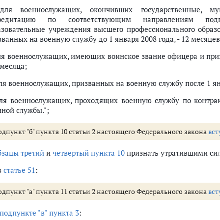
для военнослужащих, окончивших государственные, м
редитацию по соответствующим направлениям подгот
азовательные учреждения высшего профессионального образ
ванных на военную службу до 1 января 2008 года, - 12 месяцев
для военнослужащих, имеющих воинское звание офицера и приз
 месяца;
ля военнослужащих, призванных на военную службу после 1 янв
для военнослужащих, проходящих военную службу по контракт
нной службы.";
одпункт "б" пункта 10 статьи 2 настоящего Федерального закона
вст
бзацы третий
и
четвертый пункта 10
признать утратившими сил
в
статье 51
:
одпункт "а" пункта 11 статьи 2 настоящего Федерального закона
вст
подпункте "в" пункта 3
: