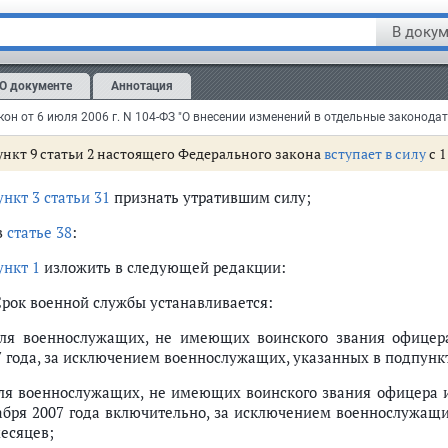
 Решение призывной комиссии может быть обжаловано гр
сийской Федерации срок со дня получения гражданином к
В докум
тветствующего субъекта Российской Федерации или в суд.
идневный срок со дня ее поступления в призывную комиссию 
О документе
Аннотация
том случае выполнение решения призывной комиссии приос
иссией соответствующего субъекта Российской Федерации или 
ункт 9 статьи 2 настоящего Федерального закона
вступает в силу
с 1
ункт 3 статьи 31
признать утратившим силу;
в
статье 38
:
ункт 1
изложить в следующей редакции:
 Срок военной службы устанавливается:
для военнослужащих, не имеющих воинского звания офицер
 года, за исключением военнослужащих, указанных в подпункте
для военнослужащих, не имеющих воинского звания офицера и
абря 2007 года включительно, за исключением военнослужащих
месяцев;