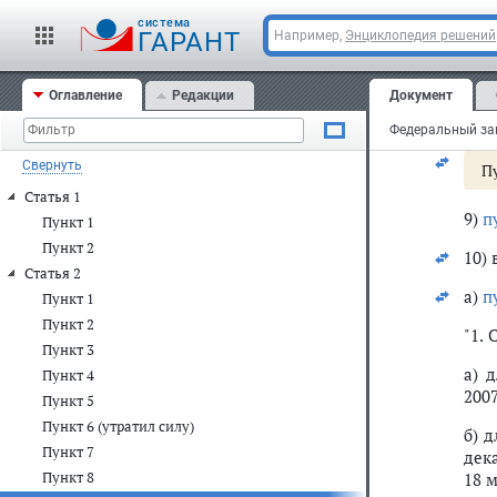
"7.
cистема
Рос
ГАРАНТ
Например,
Энциклопедия решений
соо
пят
Оглавление
Редакции
Документ
В э
ком
Свернуть
П
Статья 1
9)
п
Пункт 1
Пункт 2
10) 
Статья 2
а)
п
Пункт 1
Пункт 2
"1.
Пункт 3
а) 
Пункт 4
2007
Пункт 5
Пункт 6 (утратил силу)
б) 
Пункт 7
дек
Пункт 8
18 