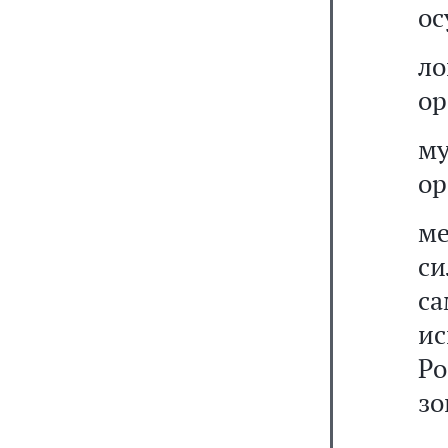
ос
л
ор
му
ор
м
си
с
и
Ро
зо