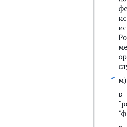
ф
и
и
Р
м
ор
сл
м)
"
"ф