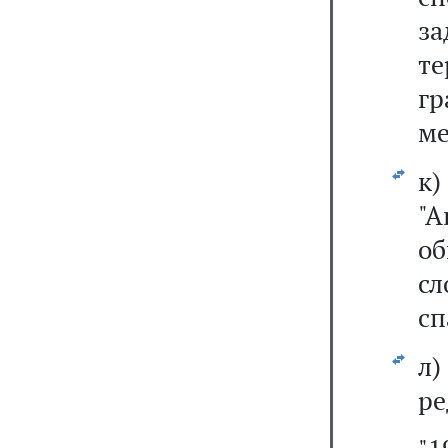
з
те
г
ме
к
"А
о
с
сп
л
ре