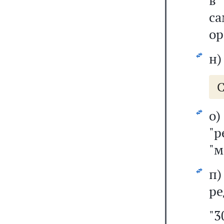
в
са
ор
н
С
о
"
"м
п
ре
"3