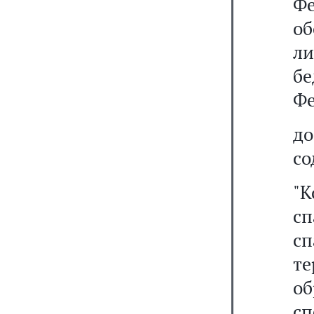
Ф
о
л
б
Фе
д
со
"К
с
с
т
о
сп