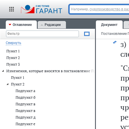
и
cистема
Р
ГАРАНТ
Например,
судопроизводство в ра
те
Оглавление
Редакции
Документ
ор
Свернуть
Пункт 1
сл
Пункт 2
Пункт 3
"С
Изменения, которые вносятся в постановление Правительства Россий
п
Пункт 1
Пункт 2
п
Подпункт а
п
Подпункт б
Подпункт в
чр
Подпункт в
р
Подпункт д
Подпункт е
ус