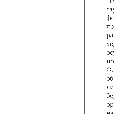
"1
с
ф
ч
ра
хо
о
по
Ф
о
л
б
ор
н