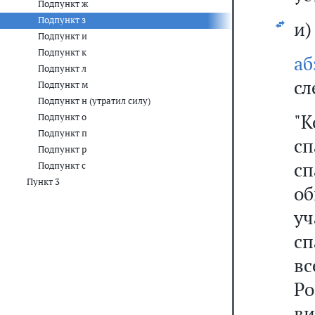
Подпункт ж
Подпункт з
и)
Подпункт и
Подпункт к
а
Подпункт л
сл
Подпункт м
Подпункт н (утратил силу)
"К
Подпункт о
Подпункт п
с
Подпункт р
с
Подпункт с
Пункт 3
о
у
сп
в
Р
ви