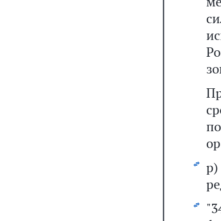
м
с
и
Ро
зо
Пр
ср
по
ор
р
ре
"