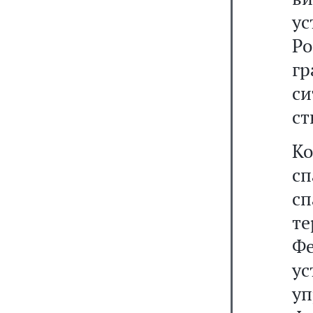
у
Р
г
с
ст
К
с
с
т
Ф
у
у