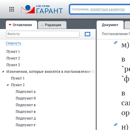
Р
cистема
м
ГАРАНТ
Например,
кредитные каникулы
ор
Оглавление
Редакции
Документ
сл
м)
Свернуть
Пункт 1
Пункт 2
Пункт 3
"
Изменения, которые вносятся в постановление Правительства Россий
"ф
Пункт 1
Пункт 2
в
Подпункт а
Подпункт б
са
Подпункт в
ор
Подпункт в
Подпункт д
н
Подпункт е