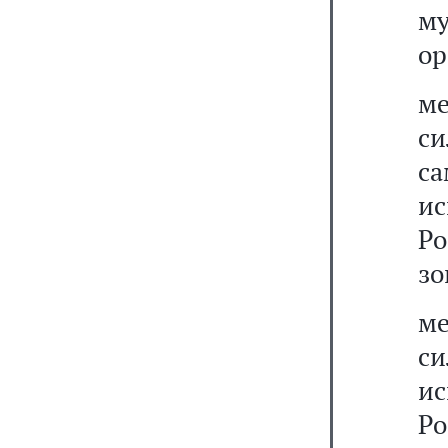
му
ор
м
си
с
и
Ро
зо
м
с
и
Ро