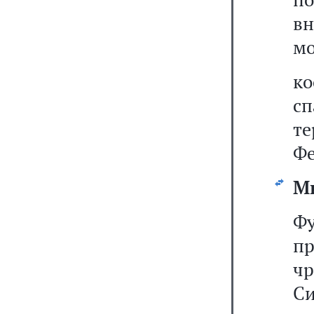
в
мо
ко
сп
т
Ф
М
Ф
п
ч
Си