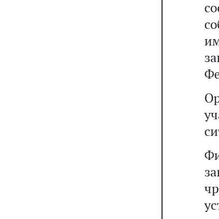
с
с
и
з
Фе
Ор
уч
си
Ф
з
чр
у