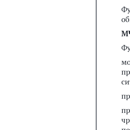
Ф
об
М
Фу
мо
п
си
пр
п
ч
п