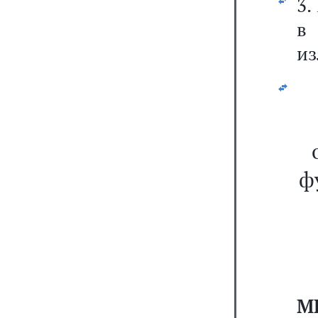
3.
из
ф
М