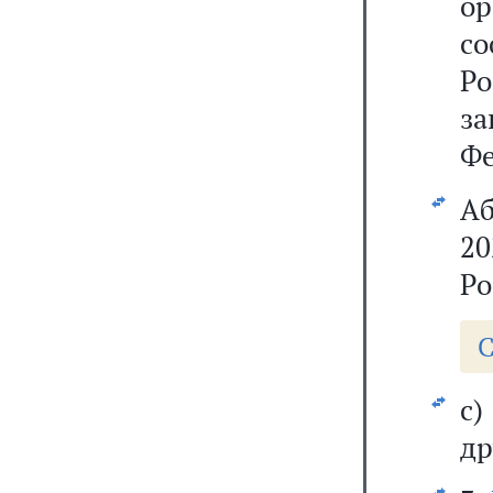
о
с
Р
за
Фе
Аб
20
Ро
С
с
др