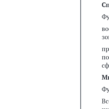
Сп
Фу
во
зо
п
по
сф
М
Фу
В