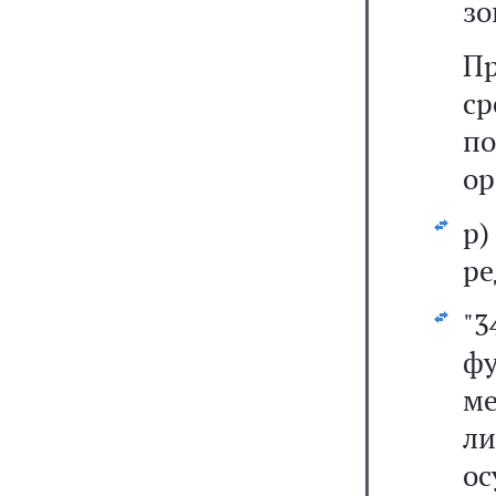
зо
Пр
ср
по
ор
р
ре
"
ф
м
л
о