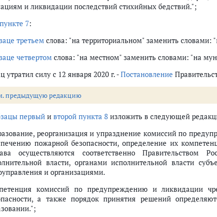
уациям и ликвидации последствий стихийных бедствий.";
пункте 7
:
заце третьем
слова: "на территориальном" заменить словами: 
заце четвертом
слова: "на местном" заменить словами: "на му
ц утратил силу с 12 января 2020 г. -
Постановление
Правительств
м. предыдущую редакцию
бзацы первый
и
второй пункта 8
изложить в следующей редакц
разование, реорганизация и упразднение комиссий по преду
спечению пожарной безопасности, определение их компетенц
тава осуществляются соответственно Правительством Р
олнительной власти, органами исполнительной власти субъ
оуправления и организациями.
петенция комиссий по предупреждению и ликвидации чр
опасности, а также порядок принятия решений определяю
зовании.";