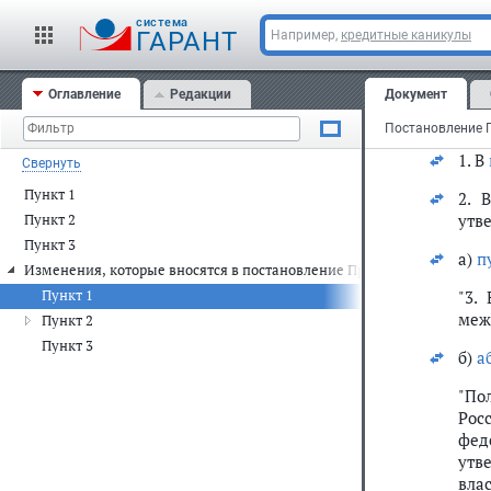
cистема
ГАРАНТ
Например,
кредитные каникулы
Оглавление
Редакции
Документ
С
1. В
Свернуть
Пункт 1
2.
утв
Пункт 2
Пункт 3
а)
п
Изменения, которые вносятся в постановление Правительства Россий
Пункт 1
"3.
меж
Пункт 2
Пункт 3
б)
а
"По
Рос
фед
утв
вла