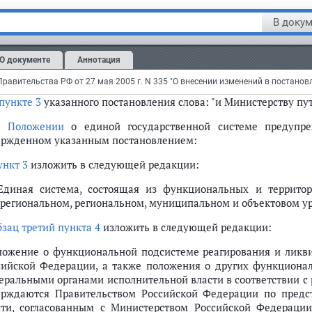
декабря 2003 г. 
В докум
(утв.
постановлением
Правительства Р
О документе
Аннотация
 изменениями и дополнениями от:
пункте 3
указанного постановления слова: "и Министерству п
 В
Положении
о единой государственной системе предупре
ержденном указанным постановлением:
ункт 3
изложить в следующей редакции:
ской Федерации от 30 декабря 2003 г. N 794
 Единая система, состоящая из функциональных и террито
региональном, региональном, муниципальном и объектовом ур
бзац третий пункта 4
изложить в следующей редакции:
ложение о функциональной подсистеме реагирования и ликв
сийской Федерации, а также положения о других функциона
еральными органами исполнительной власти в соответствии с
ерждаются Правительством Российской Федерации по предс
сти, согласованным с Министерством Российской Федераци