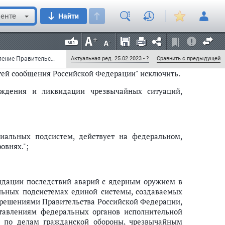
N 794
енте
Найти
Ф от 27 мая 2005 г. N 335)
Постановление Правительства РФ от 27 мая 2005 г. N 335 "О внесении изменений в постановление Правительства Российской Федерации от 30 декабря 2003 г. N 794" (с изменениями и дополнениями)
Актуальная ред. 25.02.2023 - ?
Сравнить с предыдущей
утей сообщения Российской Федерации" исключить.
ждения и ликвидации чрезвычайных ситуаций,
риальных подсистем, действует на федеральном,
овнях.";
идации последствий аварий с ядерным оружием в
льных подсистемах единой системы, создаваемых
 решениями Правительства Российской Федерации,
тавлениям федеральных органов исполнительной
и по делам гражданской обороны, чрезвычайным