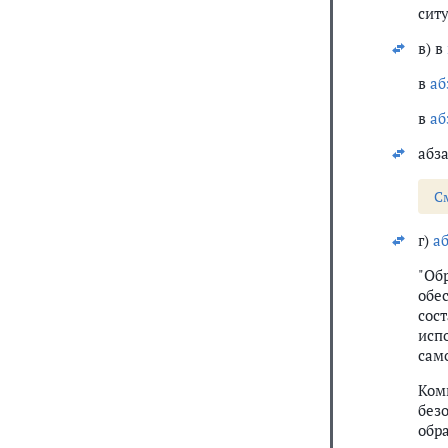
сит
в) в
в
аб
в
аб
абза
С
г)
а
"Об
обе
сос
исп
сам
Ком
без
обра