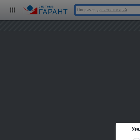
cистема
ГАРАНТ
Например,
делистинг акций
Уве