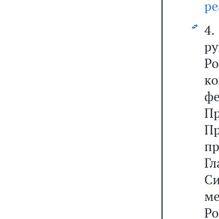
ре
4
р
Р
к
ф
П
Пр
п
Г
С
м
Р