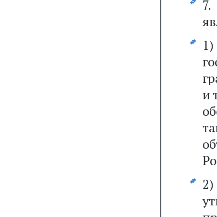
7
яв
1
г
гр
и 
об
т
об
Ро
2
у