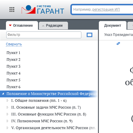
Мо
cистема
ГАРАНТ
Например,
регистрация ИП
11
Оглавление
Редакции
Документ
N 
Свернуть
Пункт 1
Пункт 2
Пункт 3
Пункт 4
о
Пункт 5
Пункт 6
Положение о Министерстве Российской Федерации по делам гражда
I. Общие положения (пп. 1 - 6)
II. Основные задачи МЧС России (п. 7)
III. Основные функции МЧС России (п. 8)
IV. Полномочия МЧС России (п. 9)
V. Организация деятельности МЧС России (пп. 10 - 19)