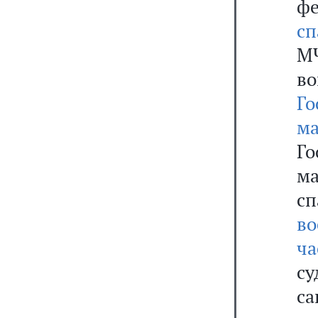
фе
с
М
в
Г
м
Г
м
с
в
ча
с
с