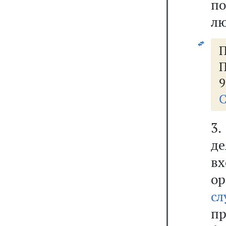
по
лю
П
П
9
С
3
де
вх
о
сл
п