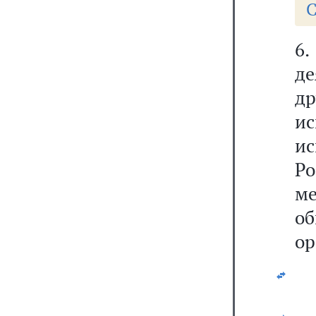
С
6
д
д
и
и
Р
м
о
ор