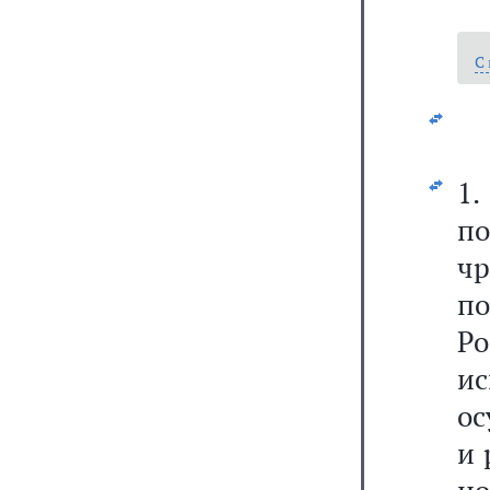
С
1.
п
чр
по
Ро
и
ос
и 