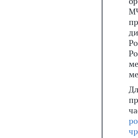
о
М
пр
д
Ро
Р
м
ме
Д
п
ча
р
ч