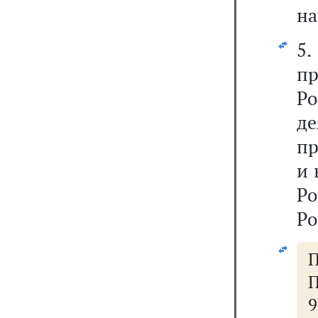
на
5
п
Р
д
пр
и 
Ро
Ро
П
П
9