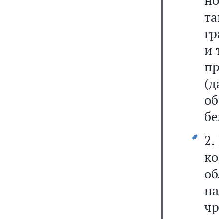
но
та
гр
и 
пр
(
об
бе
2.
ко
об
н
ч