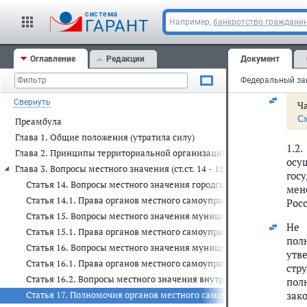
явл
cистема
объ
ГАРАНТ
Например,
банкротство граждани
мес
Рос
Оглавление
Редакции
Документ
рег
гор
Свернуть
Ча
С
Преамбула
Глава 1. Общие положения (утратила силу)
1.2
Глава 2. Принципы территориальной организации местного самоупра
осу
Глава 3. Вопросы местного значения (ст.ст. 14 - 18.1)
гос
Статья 14. Вопросы местного значения городского, сельского пос
мен
Статья 14.1. Права органов местного самоуправления городского,
Рос
Статья 15. Вопросы местного значения муниципального района
Не 
Статья 15.1. Права органов местного самоуправления муниципал
пол
Статья 16. Вопросы местного значения муниципального, городско
утв
Статья 16.1. Права органов местного самоуправления муниципальн
стр
Статья 16.2. Вопросы местного значения внутригородского района
пол
зако
Статья 17. Полномочия органов местного самоуправления по реш