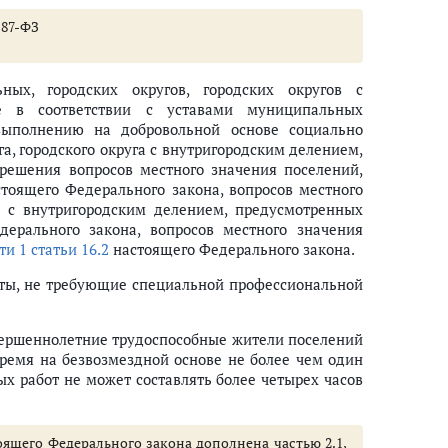
№ 87-ФЗ
ных, городских округов, городских округов с
моуправления (утратила силу)
ве в соответствии с уставами муниципальных
ыполнению на добровольной основе социально
а, городского округа с внутригородским делением,
 решения вопросов местного значения поселений,
тоящего Федерального закона, вопросов местного
в с внутригородским делением, предусмотренных
ерального закона, вопросов местного значения
ностью (утратила силу)
ти 1 статьи 16.2
настоящего Федерального закона.
оты, не требующие специальной профессиональной
вершеннолетние трудоспособные жители поселений
время на безвозмездной основе не более чем один
ых работ не может составлять более четырех часов
стоящего Федерального закона дополнена частью 2.1,