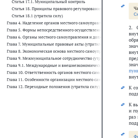
Статья 17.1. Муниципальный контроль
Ча
Статья 18. Принципы правового регулирования полномочий орга
С
Статья 18.1 (утратила силу)
Глава 4. Наделение органов местного самоуправления отдельными 
2. 
Глава 5. Формы непосредственного осуществления населением местн
вну
Глава 6. Органы местного самоуправления и должностные лица мест
обр
Глава 7. Муниципальные правовые акты (утратила силу)
зна
Глава 8. Экономическая основа местного самоуправления (утратила 
вну
пре
Глава 9. Межмуниципальное сотрудничество (утратила силу)
зна
Глава 9.1. Международные и внешнеэкономические связи органов ме
пун
Глава 10. Ответственность органов местного самоуправления и долж
вну
Глава 11. Особенности организации местного самоуправления (утрат
Глава 12. Переходные положения (утратила силу)
К с
под
К в
и г
раз
под
Ф