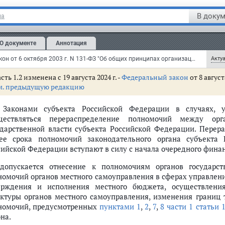
яется соблюдение правил благоустройства, в том числе треб
ектов социальной, инженерной и транспортной инфраструктур
В докум
на
тного самоуправления по вопросам местного значения или к
сийской Федерации - городов федерального значения в
О документе
Аннотация
ионального государственного контроля (надзора) регулирую
одов федерального значения.
Федеральный закон от 6 октября 2003 г. N 131-ФЗ "Об общих принципах организации местного самоуправления в Российской Федерации" (с изменениями и дополнениями)
Актуа
сть 1.2 изменена с 19 августа 2024 г. -
Федеральный закон
от 8 август
м. предыдущую редакцию
. Законами субъекта Российской Федерации в случаях, 
вления (утратила силу)
ществляться перераспределение полномочий между ор
ударственной власти субъекта Российской Федерации. Перер
еления
ее срока полномочий законодательного органа субъекта 
 сельского поселения на решение вопросов, не отнесенных к вопросам 
сийской Федерации вступают в силу с начала очередного финан
допускается отнесение к полномочиям органов государст
ьного района на решение вопросов, не отнесенных к вопросам местног
номочий органов местного самоуправления в сферах управлен
го округа
ерждения и исполнения местного бюджета, осуществления
ого округа, городского округа, городского округа с внутригородским д
уктуры органов местного самоуправления, изменения границ 
номочий, предусмотренных
пунктами 1
,
2
,
7
,
8 части 1 статьи 
на.
ению вопросов местного значения