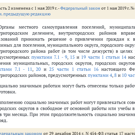
сть 2 изменена с 1 мая 2019 г. -
Федеральный закон
от 1 мая 2019 г. 
нов местного самоуправления
м. предыдущую редакцию
государственными полномочиями (утратила силу)
Органы местного самоуправления поселений, муниципаль
ого самоуправления и участия населения в осуществлении местного са
тригородским делением, внутригородских районов впра
ного самоуправления (утратила силу)
азований принимать решение о привлечении граждан к в
чимых для поселения, муниципального округа, городского округ
силу)
тригородского района работ (в том числе дежурств) в целях
дусмотренных
пунктами 7.1 - 9
,
15
и
19 части 1 статьи 14
нас
чения муниципальных, городских округов, городских округо
стного самоуправления (утратила силу)
ктами 7.1 - 11
,
20
и
25 части 1 статьи 16
настоящего Фед
ностных лиц местного самоуправления, контроль и надзор за их деятель
тригородских районов, предусмотренных
пунктами 4
,
8
и
10 час
ила силу)
оциально значимым работам могут быть отнесены только раб
готовки.
ыполнению социально значимых работ могут привлекаться со
ородских округов в свободное от основной работы или учебы 
 в три месяца. При этом продолжительность социально значим
ряд.
едеральным законом
от 29 декабря 2014 г. N 454-ФЗ статья 17 на