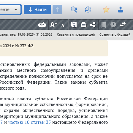
ований к обеспечению доступности для инвалидов
 и предоставляемых услуг, к полномочиям органов
енте
Найти
 полномочиям исполнительных органов субъектов
 качестве полномочий по осуществлению вида
тся законами субъектов Российской Федерации -
льная ред. 19.06.2025 - 31.08.2026
Сравнить с предыдущей
Сравнить с будущей
а 2024 г. № 232-ФЗ
установленных федеральными законами, может
ганами местного самоуправления и органами
аспределение полномочий допускается на срок не
Российской Федерации. Такие законы субъекта
местного значения поселений
сового года.
венной власти субъекта Российской Федерации
о значения муниципальных районов
ия муниципальной собственностью, формирования,
 охраны общественного порядка, установления
елением, внутригородского района на решение вопросов, не отнесенных
территории муниципального образования, а также
17
и
частью 10 статьи 35
настоящего Федерального