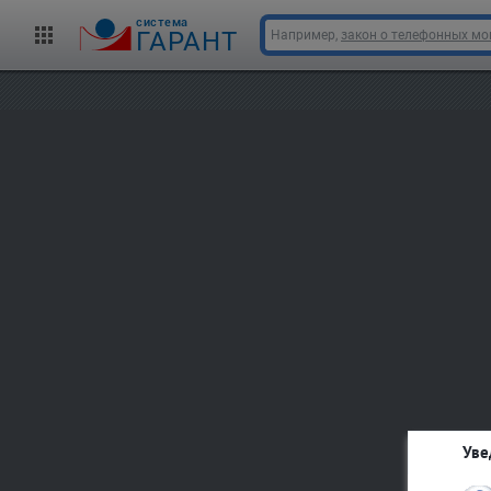
cистема
ГАРАНТ
Например,
закон о телефонных м
Уве