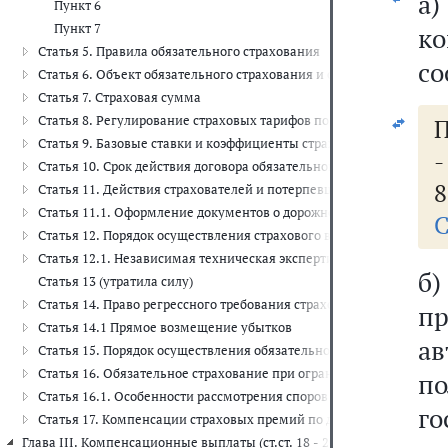
а)
Пункт 6
Пункт 7
к
Статья 5. Правила обязательного страхования
со
Статья 6. Объект обязательного страхования и страховой риск
Статья 7. Страховая сумма
Статья 8. Регулирование страховых тарифов по обязательному ст
П
Статья 9. Базовые ставки и коэффициенты страховых тарифов
Статья 10. Срок действия договора обязательного страхования
8
Статья 11. Действия страхователей и потерпевших при наступлени
Статья 11.1. Оформление документов о дорожно-транспортном пр
С
Статья 12. Порядок осуществления страхового возмещения прич
Статья 12.1. Независимая техническая экспертиза транспортного 
б)
Статья 13 (утратила силу)
Статья 14. Право регрессного требования страховщика к лицу, п
п
Статья 14.1 Прямое возмещение убытков
а
Статья 15. Порядок осуществления обязательного страхования
Статья 16. Обязательное страхование при ограниченном использ
п
Статья 16.1. Особенности рассмотрения споров по договорам обяз
го
Статья 17. Компенсации страховых премий по договору обязатель
Глава III. Компенсационные выплаты (ст.ст. 18 - 20)