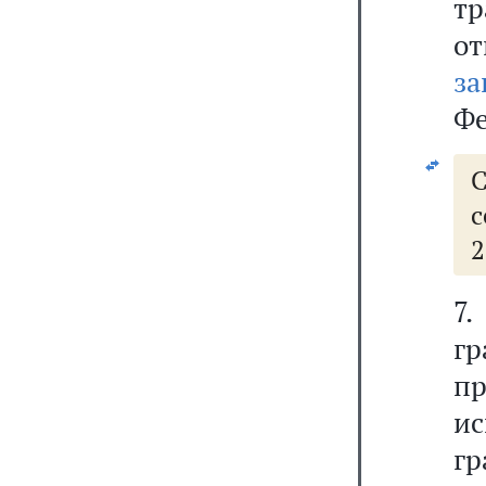
т
о
за
Фе
с
2
7
гр
пр
и
г