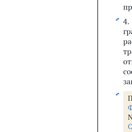
пр
4
г
р
т
от
со
за
П
Ф
N
С