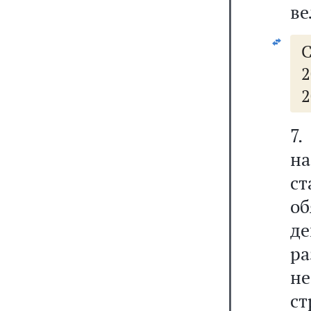
ве
С
2
2
7.
н
с
о
де
р
не
ст