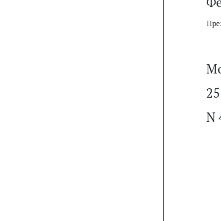
Фе
Пре
Мо
25
N 