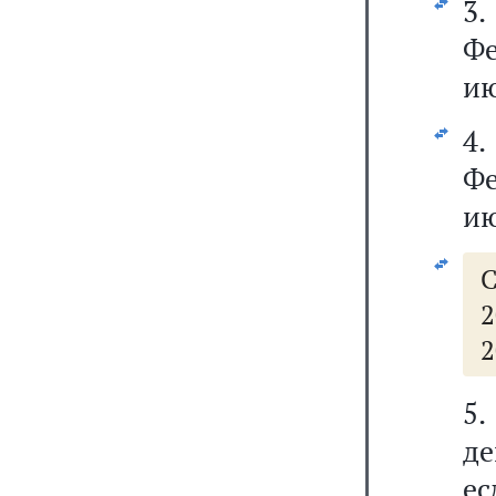
3
Фе
ию
4
Фе
ию
С
2
2
5.
де
ес