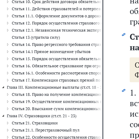
н
Статья 10. Срок действия договора обязательного страхования
о
Статья 11. Действия страхователей и потерпевших при наступлени
Статья 11.1. Оформление документов о дорожно-транспортном пр
гр
Статья 12. Порядок осуществления страхового возмещения прич
Статья 12.1. Независимая техническая экспертиза транспортного 
С
Статья 13 (утратила силу)
Статья 14. Право регрессного требования страховщика к лицу, п
на
Статья 14.1 Прямое возмещение убытков
Статья 15. Порядок осуществления обязательного страхования
Статья 16. Обязательное страхование при ограниченном использ
Ф
Статья 16.1. Особенности рассмотрения споров по договорам обяз
Статья 17. Компенсации страховых премий по договору обязатель
Глава III. Компенсационные выплаты (ст.ст. 18 - 20)
1
Статья 18. Право на получение компенсационных выплат
вс
Статья 19. Осуществление компенсационных выплат
Статья 20. Взыскание сумм компенсационных выплат
ис
Глава IV. Страховщики (ст.ст. 21 - 23)
с
Статья 21. Страховщики
Статья 21.1. Перестраховочный пул
пр
Статья 22. Особенности осуществления страховщиками операций