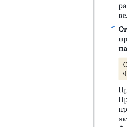
р
ве
Ст
п
н
Ф
П
П
п
а