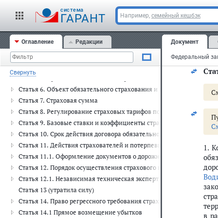
стр
Глава I. Общие положения (ст.ст. 1 - 3)
cистема
ГАРАНТ
Например,
семейный кешбэк
Статья 1. Основные понятия
Ст
Статья 2. Законодательство Российской Федерации об обязательн
Оглавление
Редакции
Документ
10.
Статья 3. Основные принципы обязательного страхования
про
Глава II. Условия и порядок осуществления обязательного страхования 
Статья 4. Обязанность владельцев транспортных средств по стра
Стат
Свернуть
Статья 5. Правила обязательного страхования
Статья 6. Объект обязательного страхования и страховой риск
С
Статья 7. Страховая сумма
Статья 8. Регулирование страховых тарифов по обязательному ст
Пу
Статья 9. Базовые ставки и коэффициенты страховых тарифов
С
Статья 10. Срок действия договора обязательного страхования
Статья 11. Действия страхователей и потерпевших при наступлени
1. 
Статья 11.1. Оформление документов о дорожно-транспортном пр
обя
дор
Статья 12. Порядок осуществления страхового возмещения прич
Вод
Статья 12.1. Независимая техническая экспертиза транспортного 
зак
Статья 13 (утратила силу)
стр
Статья 14. Право регрессного требования страховщика к лицу, п
тер
Статья 14.1 Прямое возмещение убытков
в р