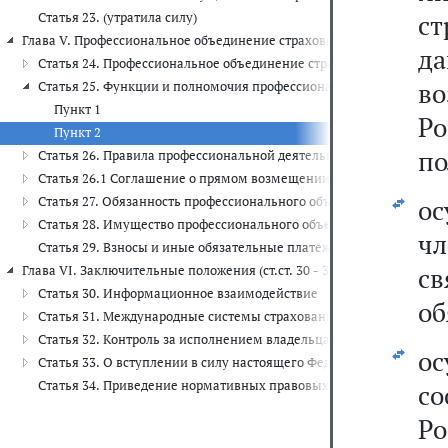
ст
Статья 23. (утратила силу)
Глава V. Профессиональное объединение страховщиков (ст.ст. 24 - 29
д
Статья 24. Профессиональное объединение страховщиков
во
Статья 25. Функции и полномочия профессионального объединен
Пункт 1
Р
Пункт 2
по
Статья 26. Правила профессиональной деятельности
Статья 26.1 Соглашение о прямом возмещении убытков
Статья 27. Обязанность профессионального объединения по осу
ос
Статья 28. Имущество профессионального объединения страховщ
чл
Статья 29. Взносы и иные обязательные платежи членов професс
с
Глава VI. Заключительные положения (ст.ст. 30 - 34)
Статья 30. Информационное взаимодействие
об
Статья 31. Международные системы страхования
Статья 32. Контроль за исполнением владельцами транспортных с
о
Статья 33. О вступлении в силу настоящего Федерального закона
Статья 34. Приведение нормативных правовых актов в соответст
с
Р