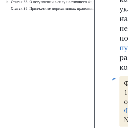
Статья 33. О вступлении в силу настоящего Федерального закона
у
Статья 34. Приведение нормативных правовых актов в соответст
н
п
п
п
р
ко
1
о
Ф
N