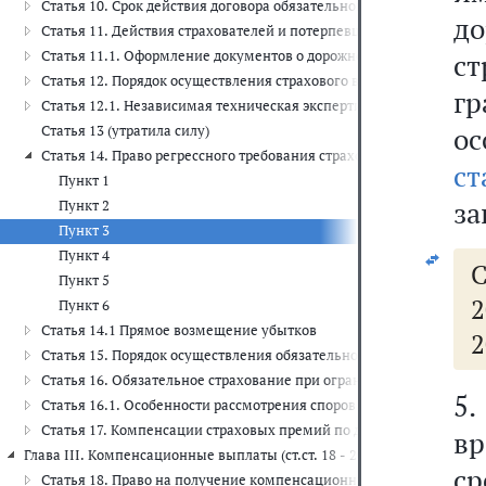
Статья 10. Срок действия договора обязательного страхования
до
Статья 11. Действия страхователей и потерпевших при наступлени
Статья 11.1. Оформление документов о дорожно-транспортном пр
с
Статья 12. Порядок осуществления страхового возмещения прич
гр
Статья 12.1. Независимая техническая экспертиза транспортного 
о
Статья 13 (утратила силу)
Статья 14. Право регрессного требования страховщика к лицу, п
ст
Пункт 1
за
Пункт 2
Пункт 3
Пункт 4
С
Пункт 5
2
Пункт 6
Статья 14.1 Прямое возмещение убытков
2
Статья 15. Порядок осуществления обязательного страхования
Статья 16. Обязательное страхование при ограниченном использ
5.
Статья 16.1. Особенности рассмотрения споров по договорам обяз
Статья 17. Компенсации страховых премий по договору обязатель
в
Глава III. Компенсационные выплаты (ст.ст. 18 - 20)
ср
Статья 18. Право на получение компенсационных выплат