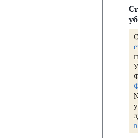
С
у
с
н
У
Ф
N
у
в