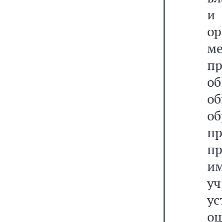
и
о
ме
п
о
о
об
п
пр
и
уч
ус
о