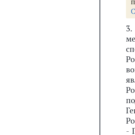
п
С
3
ме
с
Ро
в
я
Р
по
Г
Ро
- 