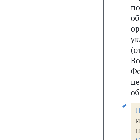
п
о
о
у
(
В
Ф
це
об
и
п