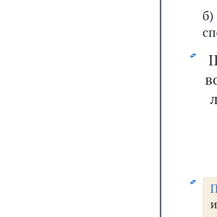
б
сп
I
в
и