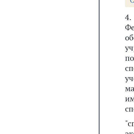
С
4
Ф
о
уч
п
с
у
ма
и
сп
"
эк