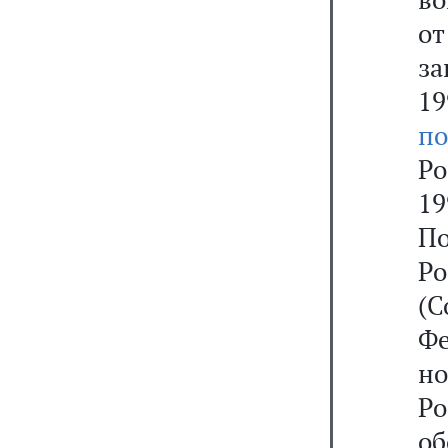
от
за
19
по
Р
1
П
Ро
(С
Фе
н
Р
о