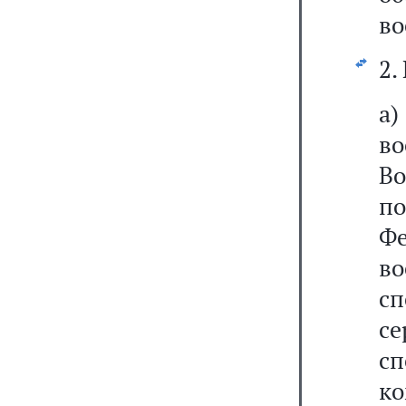
во
2.
а
во
Во
п
Ф
в
с
се
сп
ко