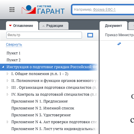
За
cистема
ГАРАНТ
Например,
Форма ЕФС-1
20
Оглавление
Редакции
Документ
Ре
Свернуть
Пункт 1
Пункт 2
Инструкция о подготовке граждан Российской Федерации по военно
I. Общие положения (п.п. 1 - 2)
II. Полномочия и функции органов военного управления, должнос
III . Организация подготовки специалистов (п.п. 13 - 48)
IV. Контроль за подготовкой специалистов (п.п. 49 - 64)
Приложение N 1. Предписание
Приложение N 2. Именной список
Приложение N 3. Удостоверение
Приложение N 4. Акт проверки подготовки специалистов (провед
Приложение N 5. Лист учета индивидуальных особенностей и физ