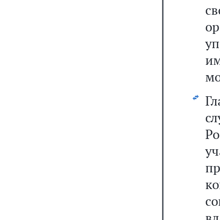
с
ор
уп
им
мо
Гл
с
Р
уч
п
ко
со
вл