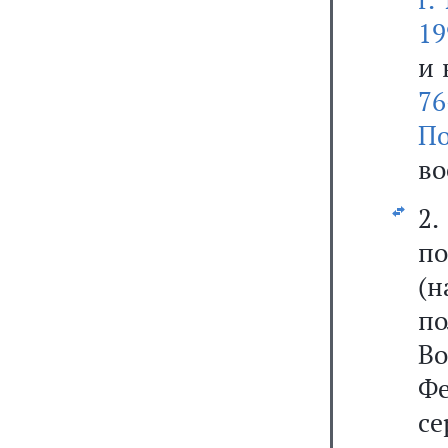
19
и 
76
П
во
2
по
(н
по
В
Ф
с