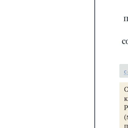
с
С
(