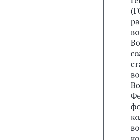
Г
(
ра
в
Во
с
ст
в
В
Ф
фо
к
в
к