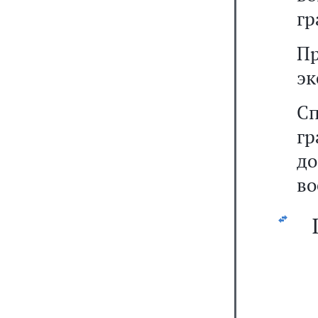
гр
П
эк
С
г
до
во