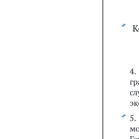
К
4
гр
с
эк
5
м