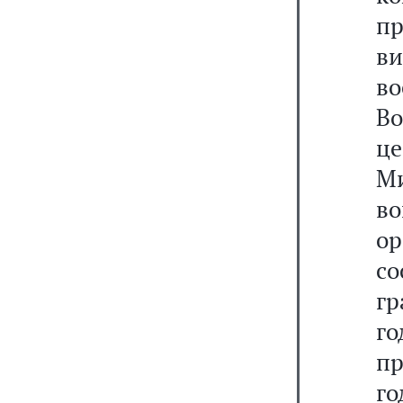
п
в
в
В
ц
Ми
во
ор
со
гр
го
пр
г