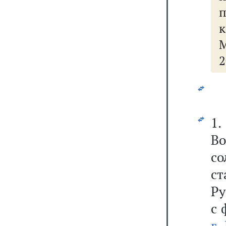
2
1
Во
с
с
Ру
с 
г.