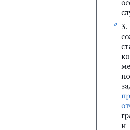
о
сл
3
с
с
к
м
п
з
п
от
гр
и