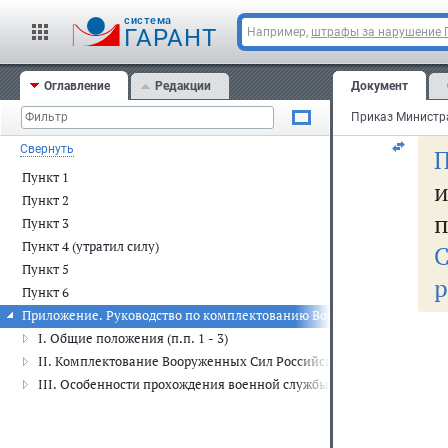
За
cистема
ГАРАНТ
Например,
штрафы за нарушение
фе
Оглавление
Редакции
Документ
Ре
Свернуть
Пункт 1
Пункт 2
п
Пункт 3
Пункт 4 (утратил силу)
Пункт 5
р
Пункт 6
Приложение. Руководство по комплектованию Вооруженных Сил Рос
I. Общие положения (п.п. 1 - 3)
II. Комплектование Вооруженных Сил Российской Федерации солда
III. Особенности прохождения военной службы солдатами, матроса