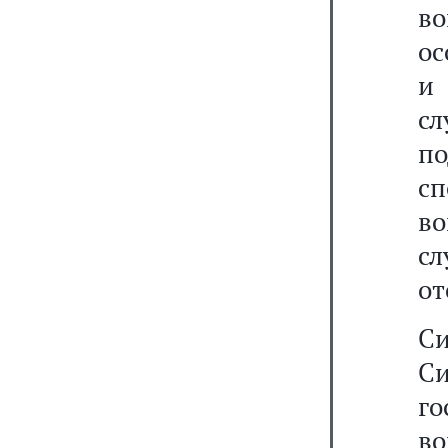
во
ос
и
сл
п
с
во
сл
от
С
Си
го
в