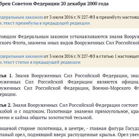
брен Советом Федерации 20 декабря 2000 года
едеральным законом
от 3 июля 2016 г. N 227-ФЗ в преамбулу наст
м. текст преамбулы в предыдущей редакции
тоящим Федеральным законом устанавливаются знамя Вооруж
ского Флота, знамена иных видов Вооруженных Сил Российско
едеральным законом
от 3 июля 2016 г. N 227-ФЗ в статью 1 настоя
м. текст статьи в предыдущей редакции
тья 1.
Знамя Вооруженных Сил Российской Федерации, знам
руженных Сил Российской Федерации являются офици
руженных Сил Российской Федерации, Военно-Морского Ф
ерации.
ья 2.
Знамя Вооруженных Сил Российской Федерации состоит и
скобой и с подтоком. Полотнище знамени прямоугольное, кра
мени и кайма обшиты золотистой тесьмой.
лицевой стороне полотнища, в центре, - главная фигура Госу
главый орел, поднявший вверх распущенные крылья. Орел уве