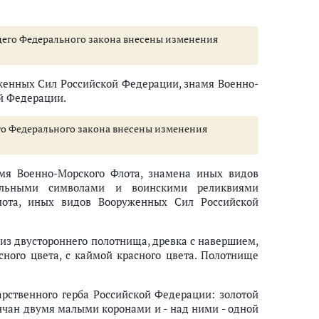
оящего Федерального закона внесены изменения
енных Сил Российской Федерации, знамя Военно-
й Федерации.
щего Федерального закона внесены изменения
я Военно-Морского Флота, знамена иных видов
альными символами и воинскими реликвиями
лота, иных видов Вооруженных Сил Российской
з двустороннего полотнища, древка с навершием,
сного цвета, с каймой красного цвета. Полотнище
дарственного герба Российской Федерации: золотой
нчан двумя малыми коронами и - над ними - одной