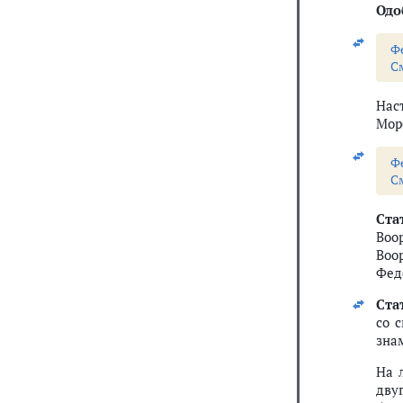
Одо
Ф
С
Нас
Мор
Ф
С
Ста
Воо
Воо
Фед
Стат
со 
зна
На 
дву