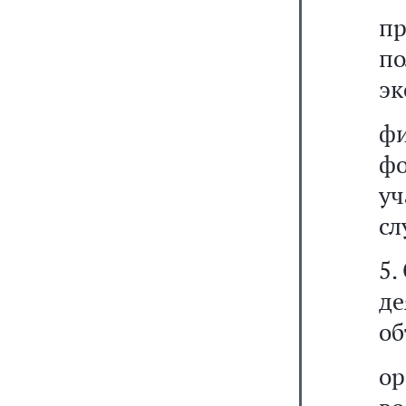
п
п
эк
фи
фо
уч
сл
5.
де
об
ор