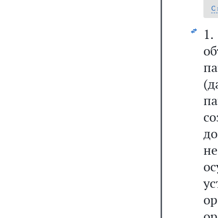
С
1.
о
па
(
па
с
д
н
о
ус
о
о