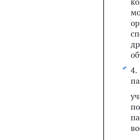
к
м
ор
сп
д
об
4
па
уч
п
п
во