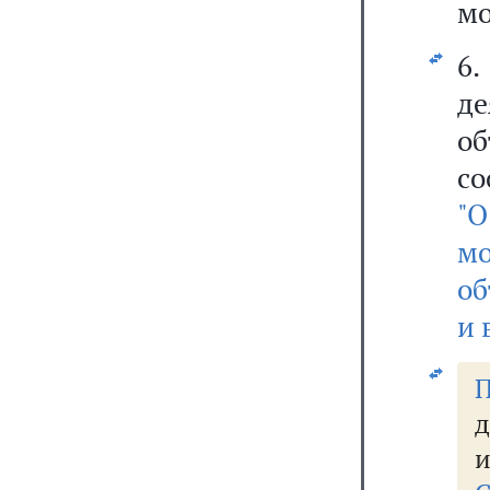
мо
6
де
о
со
"
м
об
и 
П
д
и