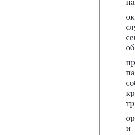
па
о
сл
с
об
пр
па
с
кр
тр
ор
и