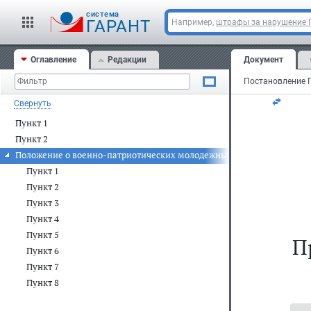
Мо
cистема
ГАРАНТ
Например,
штрафы за нарушение
24
Оглавление
Редакции
Документ
N 
Свернуть
Пункт 1
Пункт 2
Положение о военно-патриотических молодежных и детских объеди
Пункт 1
Пункт 2
Пункт 3
Пункт 4
Пункт 5
П
Пункт 6
Пункт 7
Пункт 8