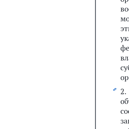
в
мо
э
у
ф
вл
с
ор
2.
о
с
за