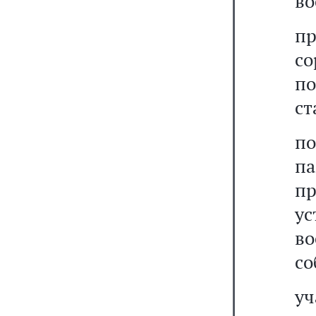
во
п
со
по
ст
п
па
п
у
в
со
у