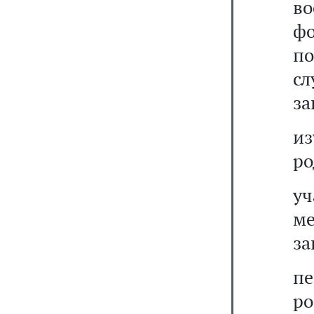
в
ф
по
сл
за
из
ро
у
м
за
пе
ро