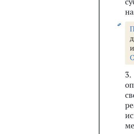
су
на
П
д
и
С
3.
о
с
ре
и
м