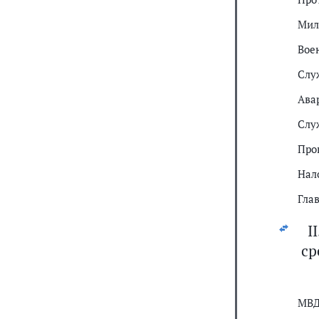
Мил
Вое
Слу
Ава
Слу
Про
Нал
Гла
I
ср
МВД