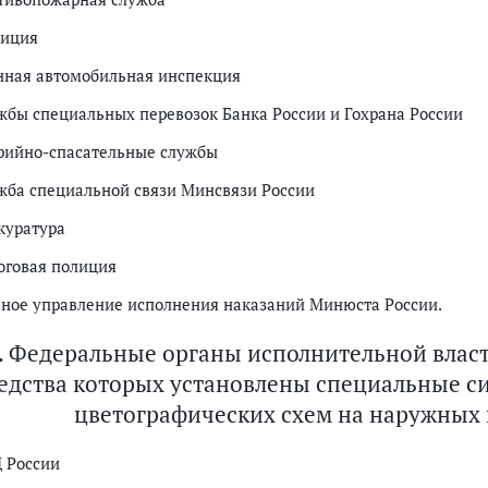
иция
нная автомобильная инспекция
жбы специальных перевозок Банка России и Гохрана России
рийно-спасательные службы
жба специальной связи Минсвязи России
куратура
оговая полиция
вное управление исполнения наказаний Минюста России.
I. Федеральные органы исполнительной влас
едства которых установлены специальные с
цветографических схем на наружных 
 России