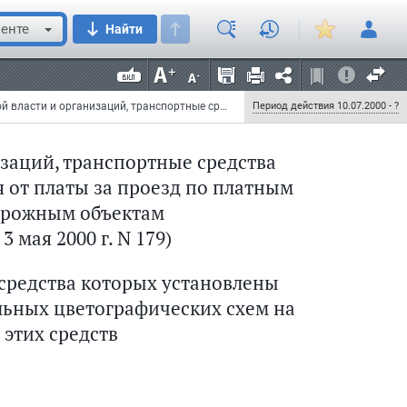
д по платным автомобильным дорогам и дорожным
енте
Найти
Приказ Росавтодора от 3 мая 2000 г. N 179 "Об утверждении Перечня органов государственной власти и организаций, транспортные средства оперативных служб которых освобождаются от платы за проезд по платным автомобильным дорогам и дорожным объектам"
Период действия 10.07.2000 - ?
изаций, транспортные средства
проезд по платным автомобильным дорогам и дорожным объектам
 от платы за проезд по платным
орожным объектам
3 мая 2000 г. N 179)
 средства которых установлены
ьных цветографических схем на
этих средств