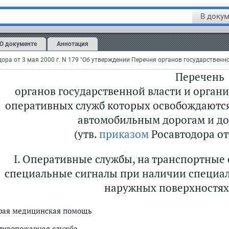
ративных служб которых освобождаются от платы за проез
В докум
ектам.
егистрировано в Минюсте РФ 20 июня 2000 г.
О документе
Аннотация
истрационный N 2274
Перечень
органов государственной власти и орган
ртные средства оперативных служб которых освобождаются от платы за 
оперативных служб которых освобождаются
автомобильным дорогам и д
(утв.
приказом
Росавтодора от 
I. Оперативные службы, на транспортные
специальные сигналы при наличии специал
наружных поверхностях 
рая медицинская помощь
тивопожарная служба