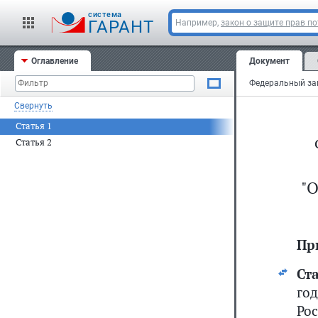
cистема
ГАРАНТ
Например,
закон о защите прав п
Оглавление
Документ
Свернуть
Статья 1
Статья 2
"
Пр
Ста
год
Рос