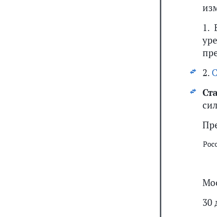
из
1.
ур
пр
2.
С
Ст
сил
Пр
Рос
Мо
30 