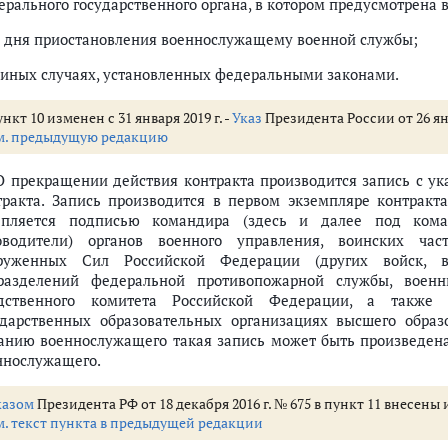
ерального государственного органа, в котором предусмотрена 
со дня приостановления военнослужащему военной службы;
в иных случаях, установленных федеральными законами.
нкт 10 изменен с 31 января 2019 г. -
Указ
Президента России от 26 янв
м. предыдущую редакцию
 О прекращении действия контракта производится запись с у
тракта. Запись производится в первом экземпляре контракт
епляется подписью командира (здесь и далее под ком
анных граждан, лиц без гражданства) на военную службу по контракту
оводители) органов военного управления, воинских час
руженных Сил Российской Федерации (других войск, в
разделений федеральной противопожарной службы, военн
ждан (иностранных граждан, лиц без гражданства) на военную службу по
дственного комитета Российской Федерации, а также
ударственных образовательных организациях высшего образ
анию военнослужащего такая запись может быть произведена
стигшими предельного возраста пребывания на военной службе
ннослужащего.
енного исполнения обязанностей по воинской должности, зачисления в ра
й службы (ст.ст. 15 - 19)
казом
Президента РФ от 18 декабря 2016 г. № 675 в пункт 11 внесены
м звании (ст.ст. 20 - 25)
м. текст пункта в предыдущей редакции
ст. ст. 26 - 27)