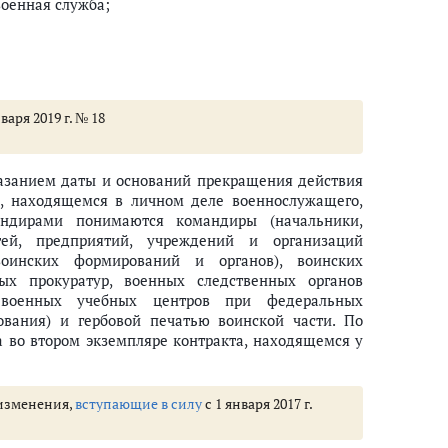
военная служба;
аря 2019 г. № 18
казанием даты и оснований прекращения действия
а, находящемся в личном деле военнослужащего,
андирами понимаются командиры (начальники,
тей, предприятий, учреждений и организаций
оинских формирований и органов), воинских
ых прокуратур, военных следственных органов
 контракту
 военных учебных центров при федеральных
ования) и гербовой печатью воинской части. По
 во втором экземпляре контракта, находящемся у
споряжение командира (начальника), освобождения от воинских должност
 изменения,
вступающие в силу
с 1 января 2017 г.