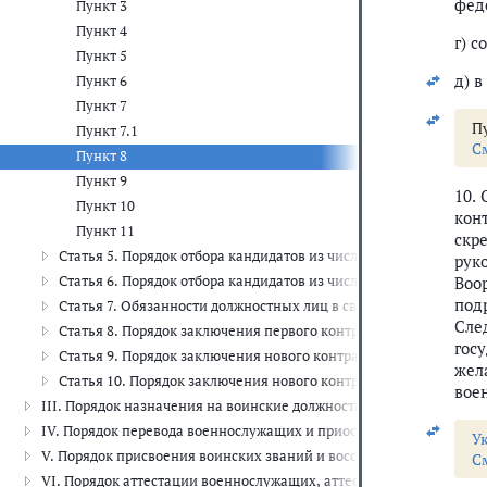
фед
Пункт 3
Пункт 4
г) 
Пункт 5
д) 
Пункт 6
Пункт 7
Пу
Пункт 7.1
С
Пункт 8
Пункт 9
10.
Пункт 10
кон
Пункт 11
скр
Статья 5. Порядок отбора кандидатов из числа граждан (иностр
рук
Статья 6. Порядок отбора кандидатов из числа военнослужащих
Воо
под
Статья 7. Обязанности должностных лиц в связи с приемом гра
Сле
Статья 8. Порядок заключения первого контракта
гос
Статья 9. Порядок заключения нового контракта
жел
Статья 10. Порядок заключения нового контракта с лицами, до
вое
III. Порядок назначения на воинские должности, возложения врем
IV. Порядок перевода военнослужащих и приостановления им военно
У
V. Порядок присвоения воинских званий и восстановления в воинско
С
VI. Порядок аттестации военнослужащих, аттестационные комиссии (