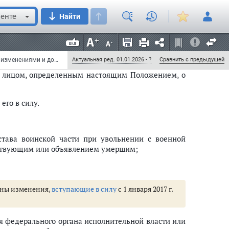
ащему.
енте
Найти
оенно-учебных заведениях (поступающими в них),
подлежащих возмещению средств федерального
ку, включаемых в контракты, и состав расходов,
Указ Президента РФ от 16 сентября 1999 г. N 1237 "Вопросы прохождения военной службы" (с изменениями и дополнениями)
Актуальная ред. 01.01.2026 - ?
Сравнить с предыдущей
ым лицом, определенным настоящим Положением, о
его в силу.
става воинской части при увольнении с военной
утствующим или объявлением умершим;
сены изменения,
вступающие в силу
с 1 января 2017 г.
я федерального органа исполнительной власти или