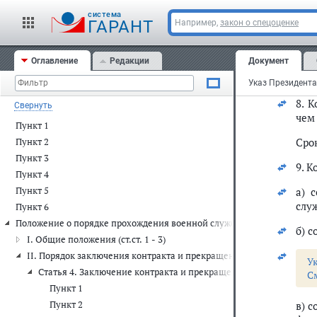
зак
cистема
ГАРАНТ
Например,
закон о спецоценке
1
7
.
эти
Оглавление
Редакции
Документ
бюд
исх
8. 
Свернуть
чем
Пункт 1
Срок
Пункт 2
Пункт 3
9. К
Пункт 4
Пункт 5
а) 
слу
Пункт 6
Положение о порядке прохождения военной службы
б) 
I. Общие положения (ст.ст. 1 - 3)
II. Порядок заключения контракта и прекращения его действия (ст.с
У
Статья 4. Заключение контракта и прекращение его действия
С
Пункт 1
Пункт 2
в) 