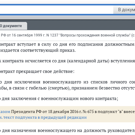
лючившего контракт, а второй экземпляр выдается военнослуж
В докум
 При заключении контрактов с гражданами, обучающимися в в
м гражданам разъясняются порядок исчисления размера 
О документе
жета, затраченных на их военную или специальную подготов
одя из которых определяется размер указанных средств.
Контракт вступает в силу со дня его подписания должностн
 издается соответствующий приказ.
 контракта исчисляется со дня (календарной даты) вступления 
онтракт прекращает свое действие:
со дня исключения военнослужащего из списков личного со
жбы, в связи с гибелью (смертью), признанием безвестно отс
со дня заключения с военнослужащим нового контракта;
т. 4 - 10)
казом
Президента РФ от 18 декабря 2016 г. № 675 в подпункт "в" вне
м. текст подпункта в предыдущей редакции
со дня назначения военнослужащего на должность руководител