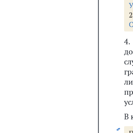
У
2
С
4
до
с
г
л
п
ус
В 