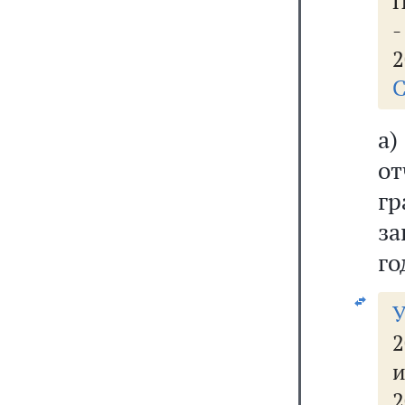
П
2
С
а
о
г
за
го
У
2
и
2