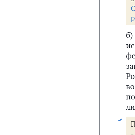
р
б)
и
фе
з
Р
во
по
ли
П