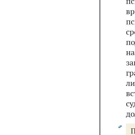
пс
вр
пс
ср
п
н
за
гр
л
вс
с
до
П