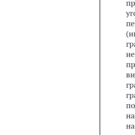
п
уг
п
(и
г
не
пр
в
г
гр
п
н
н