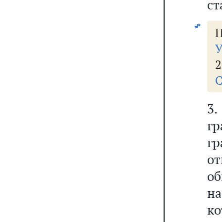
ст
П
У
2
С
3.
г
гр
о
о
н
к