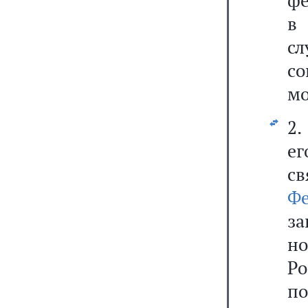
фе
в
с
с
мо
2.
ег
с
Ф
з
н
Ро
по