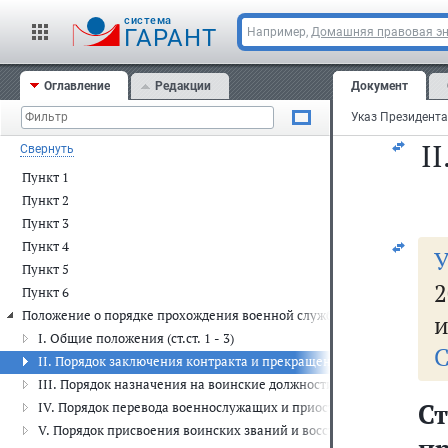
cистема
8.
ГАРАНТ
Например,
Домашняя правовая э
С
Оглавление
Редакции
Документ
I
Свернуть
Пункт 1
Пункт 2
Пункт 3
Пункт 4
У
Пункт 5
Пункт 6
Положение о порядке прохождения военной службы
и
I. Общие положения (ст.ст. 1 - 3)
С
II. Порядок заключения контракта и прекращения его действия (ст.с
III. Порядок назначения на воинские должности, возложения врем
Ст
IV. Порядок перевода военнослужащих и приостановления им военно
V. Порядок присвоения воинских званий и восстановления в воинско