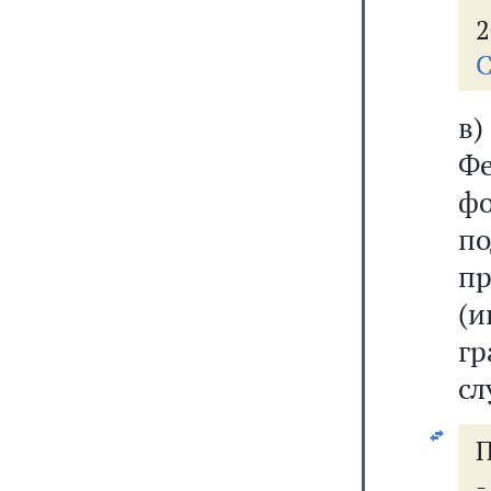
2
С
в
Ф
ф
п
пр
(
гр
сл
П