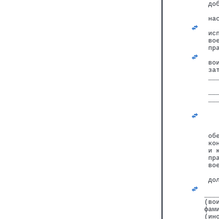
 до
   
 на
   
 ис
 во
 пр
   
 во
 за
 __
   
 __
 __
   
   
   
   
 об
 ко
 и 
 пр
 во
   
 до
   
___
(во
фам
(ин