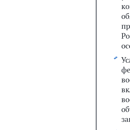
к
о
п
Ро
ос
У
фе
во
вк
в
о
за