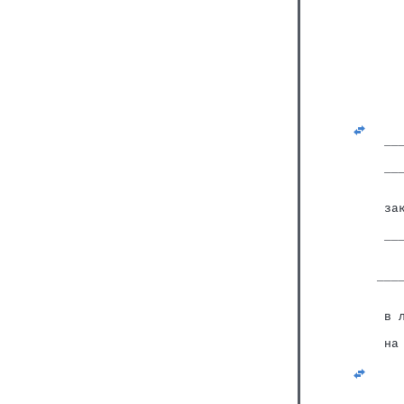
   
 __
   
 __
   
   
 за
   
 __
   
   
___
   
   
 в 
   
 на
   
   
   
   