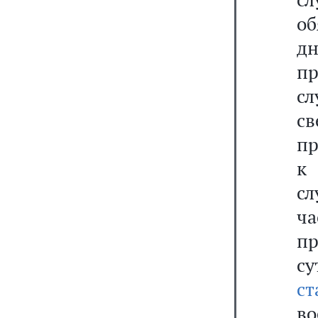
об
д
п
сл
св
пр
к
сл
ч
п
су
ст
во