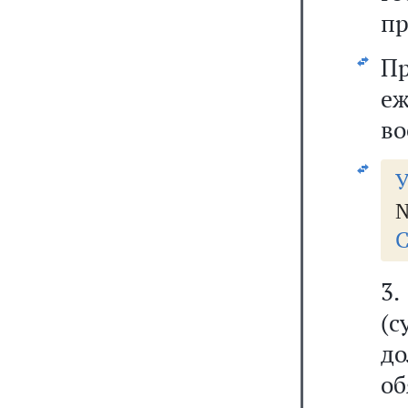
пр
П
еж
во
У
№
С
3.
(
д
о