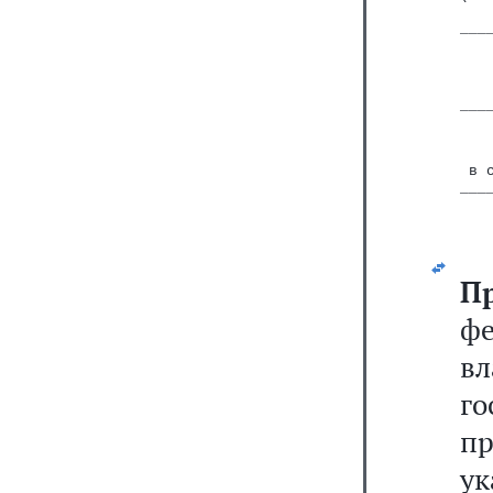
   
___
   
   
___
   
   
   
 в 
___
   
   
П
ф
в
г
пр
ук