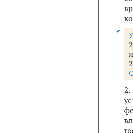
в
ко
У
и
2
С
2
у
ф
в
г