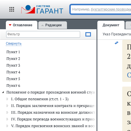
б
cистема
и
ГАРАНТ
Например,
бухгалтерские проводк
не
Оглавление
Редакции
Документ
зд
Свернуть
Пункт 1
2
Пункт 2
д
Пункт 3
Пункт 4
С
Пункт 5
Пункт 6
О
Положение о порядке прохождения военной службы
I. Общие положения (ст.ст. 1 - 3)
II. Порядок заключения контракта и прекращения его действия (ст.с
III. Порядок назначения на воинские должности, возложения врем
IV. Порядок перевода военнослужащих и приостановления им военно
з
V. Порядок присвоения воинских званий и восстановления в воинско