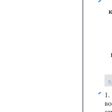
С
1
в
с