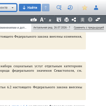
трофы на Чернобыльской АЭС, а также вследствие
е к ним категории граждан.
енте
Найти
атегорий граждан, получателей набора социальных
 26-МЗ
Федеральный закон от 17 июля 1999 г. N 178-ФЗ "О государственной социальной помощи" (с изменениями и дополнениями)
Актуальная ред. 26.07.2026 - ?
Сравнить с предыдущей
настоящего Федерального закона внесены изменения,
набора социальных услуг отдельным категориям
рода федерального значения Севастополя, см.
, переданные для осуществления органам государственной власти субъе
й помощи
татьи 6.2 настоящего Федерального закона внесены
тах
льных услуг, предоставляемых в рамках социального обслуживания и го