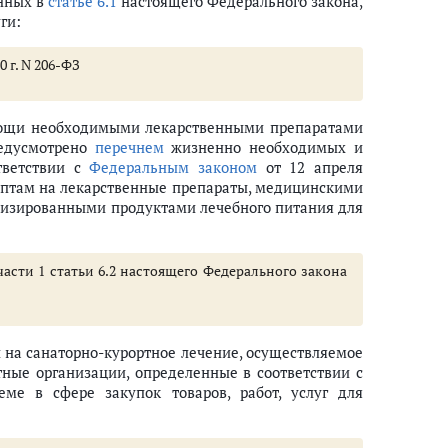
анных в
статье 6.1
настоящего Федерального закона,
ги:
0 г. N 206-ФЗ
щи необходимыми лекарственными препаратами
ственной политики и нормативно-правовому регулированию в сфере тру
редусмотрено
перечнем
жизненно необходимых и
тветствии с
Федеральным законом
от 12 апреля
цептам на лекарственные препараты, медицинскими
лизированными продуктами лечебного питания для
"
 части 1 статьи 6.2 настоящего Федерального закона
 на санаторно-курортное лечение, осуществляемое
тные организации, определенные в соответствии с
ме в сфере закупок товаров, работ, услуг для
оенной операции