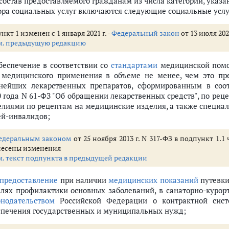
В состав предоставляемого гражданам из числа категорий, указ
доставления гражданам набора социальных услуг (ст.ст. 6.1 - 6.8)
ора социальных услуг включаются следующие социальные услу
ощи в виде набора социальных услуг
нкт 1 изменен с 1 января 2021 г. -
Федеральный закон
от 13 июля 202
м. предыдущую редакцию
ние государственной социальной помощи
обеспечение в соответствии со
стандартами
медицинской помо
й власти, осуществляющего функции по выработке и реализации государ
 медицинского применения в объеме не менее, чем это п
нейших лекарственных препаратов, сформированным в соо
г отдельным категориям граждан
0 года N 61-ФЗ "Об обращении лекарственных средств", по ре
елиями по рецептам на медицинские изделия, а также специа
ного обеспечения (утратила силу)
ей-инвалидов;
изованная цифровая платформа в социальной сфере" (ст.ст. 6.12 - 6.13)
мы "Единая централизованная цифровая платформа в социальной сфере
едеральным законом
от 25 ноября 2013 г. N 317-ФЗ в подпункт 1.1
несены изменения
в бюджетов субъектов Российской Федерации (ст.ст. 7 - 12.1)
м. текст подпункта в предыдущей редакции
щи
предоставление
при наличии
медицинских показаний
путевки
елях профилактики основных заболеваний, в санаторно-курор
циального контракта
онодательством
Российской Федерации о контрактной систе
помощи на основании социального контракта участникам специальной в
спечения государственных и муниципальных нужд;
щи
ой социальной помощи