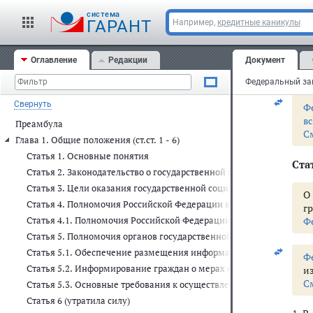
10)
яде
cистема
ГАРАНТ
Например,
кредитные каникулы
О
ус
Оглавление
Редакции
Документ
С
Свернуть
Ф
в
Преамбула
С
Глава 1. Общие положения (ст.ст. 1 - 6)
Статья 1. Основные понятия
Стат
Статья 2. Законодательство о государственной социальной помощ
Статья 3. Цели оказания государственной социальной помощи
О
Статья 4. Полномочия Российской Федерации в области оказания
г
Статья 4.1. Полномочия Российской Федерации в области оказани
Ф
Статья 5. Полномочия органов государственной власти субъектов
Статья 5.1. Обеспечение размещения информации об оказании г
Ф
Статья 5.2. Информирование граждан о мерах социальной защиты
и
С
Статья 5.3. Основные требования к осуществлению процессов на
Статья 6 (утратила силу)