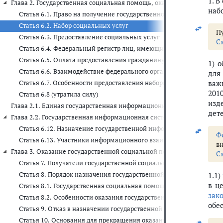
1. 
Глава 2. Государственная социальная помощь, оказываемая в виде пре
наб
Статья 6.1. Право на получение государственной социальной пом
Статья 6.2. Набор социальных услуг
Пу
Статья 6.3. Предоставление социальных услуг
С
Статья 6.4. Федеральный регистр лиц, имеющих право на получе
Статья 6.5. Оплата предоставления гражданину социальных услуг
1) 
Статья 6.6. Взаимодействие федерального органа исполнительно
для
важ
Статья 6.7. Особенности предоставления набора социальных услу
201
Статья 6.8 (утратила силу)
изд
Глава 2.1. Единая государственная информационная система социаль
дет
Глава 2.2. Государственная информационная система "Единая централ
Статья 6.12. Назначение государственной информационной систе
Ф
Статья 6.13. Участники информационного взаимодействия
в
Глава 3. Оказание государственной социальной помощи за счет средст
С
Статья 7. Получатели государственной социальной помощи
Статья 8. Порядок назначения государственной социальной помо
1.1)
в ц
Статья 8.1. Государственная социальная помощь на основании со
зак
Статья 8.2. Особенности оказания государственной социальной 
обе
Статья 9. Отказ в назначении государственной социальной помо
Статья 10. Основания для прекращения оказания государственн