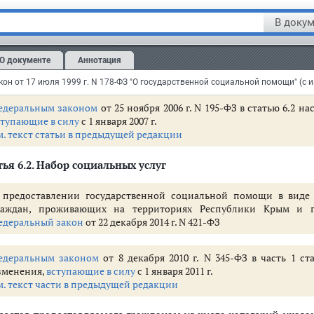
 лица, подвергшиеся воздействию радиации вследствие катас
рных испытаний на Семипалатинском полигоне, и приравненны
В докум
б организации работы по медицинскому обеспечению отдельных к
луг см.
письмо
Минздравсоцразвития России от 25 января 2005 г. N
О документе
Аннотация
м.
комментарии
к статье 6.1 настоящего Федерального закона
едеральным законом
от 25 ноября 2006 г. N 195-ФЗ в статью 6.2 
ступающие в силу
с 1 января 2007 г.
м. текст статьи в предыдущей редакции
ья 6.2
. Набор социальных услуг
и
 предоставлении государственной социальной помощи в виде 
 государственной социальной помощи
раждан, проживающих на территориях Республики Крым и го
я государственной социальной помощи в виде набора социальных услуг
едеральный закон
от 22 декабря 2014 г. N 421-ФЗ
 Российской Федерации в области оказания государственной социально
осударственной социальной помощи
едеральным законом
от 8 декабря 2010 г. N 345-ФЗ в часть 1 с
 (поддержки), социальных услугах, иных социальных гарантиях и выпла
зменения,
вступающие в силу
с 1 января 2011 г.
м. текст части в предыдущей редакции
значения и предоставления мер социальной защиты (поддержки), социа