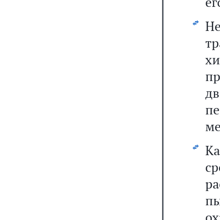
ег
Н
т
х
п
дв
пе
ме
Ка
с
р
пы
о