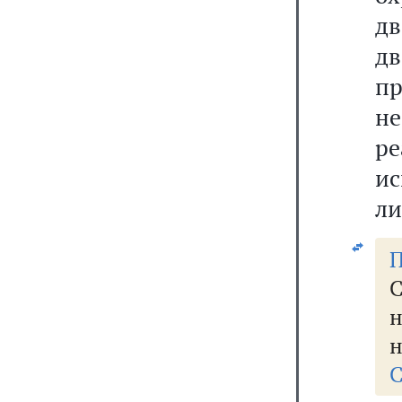
дв
дв
пр
не
р
ис
ли
П
С
н
С