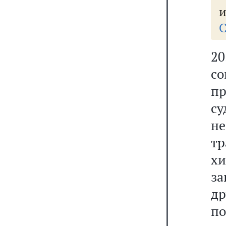
и
С
20
с
п
су
н
т
хи
з
др
по