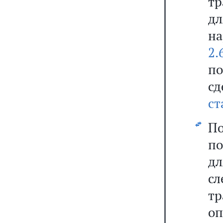
тр
дл
н
2.
по
с
ст
П
по
д
сл
т
о