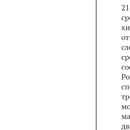
2
ср
х
от
с
с
с
Ро
с
т
мо
ма
дв