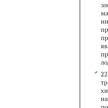
э
ма
ин
п
пр
я
п
ло
2
т
х
на
по