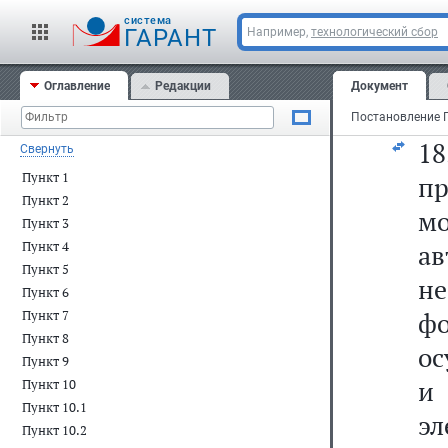
26
cистема
мо
ГАРАНТ
Например,
технологический сбор
пр
Оглавление
Редакции
Документ
вр
1
Свернуть
Пункт 1
п
Пункт 2
м
Пункт 3
Пункт 4
а
Пункт 5
не
Пункт 6
ф
Пункт 7
Пункт 8
ос
Пункт 9
и
Пункт 10
Пункт 10.1
э
Пункт 10.2