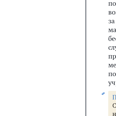
п
во
з
м
бе
сл
п
м
п
уч
П
С