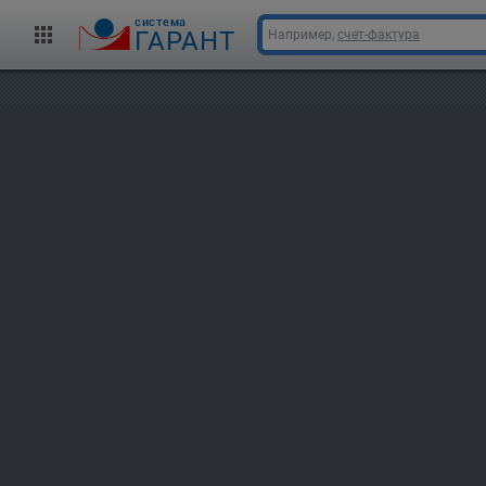
cистема
ГАРАНТ
Например,
счет-фактура