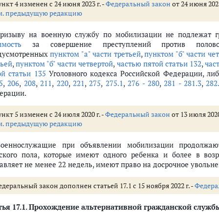
нкт 4 изменен с 24 июня 2023 г. -
Федеральный закон
от 24 июня 202
м. предыдущую редакцию
обилизации (ст.ст. 11 - 16)
Призыву на военную службу по мобилизации не подлежат 
и мобилизации
имость
за совершение преступлений против половой 
дусмотренных
пунктом "а" части третьей
,
пунктом "б" части че
тьей
,
пунктом "б" части четвертой
,
частью пятой статьи 132
,
час
лизации
ой статьи 135
Уголовного кодекса Российской Федерации, ли
5
,
206
,
208
,
211
,
220
,
221
,
275
,
275.1
,
276 - 280
,
281 - 281.3
,
282
ерации.
билизации
7 - 21.2)
нкт 5 изменен с 24 июля 2020 г. -
Федеральный закон
от 13 июля 2020
м. предыдущую редакцию
 период мобилизации
йска национальной гвардии Российской Федерации на должностях, по к
Военнослужащие при объявлении мобилизации продолжаю
ии
ского пола, которые имеют одного ребенка и более в воз
зации
тавляет не менее 22 недель, имеют право на досрочное увольн
мобилизации
ю службу по мобилизации
деральный закон дополнен статьей 17.1 с 15 ноября 2022 г. -
Федера
ужбу по мобилизации отдельных категорий граждан и ее прохождением 
ой власти по вопросам, связанным с призывом на военную службу в пе
ья 17.1
. Прохождение альтернативной гражданской служб
обилизации и на военное время (ст.ст. 22 - 24)