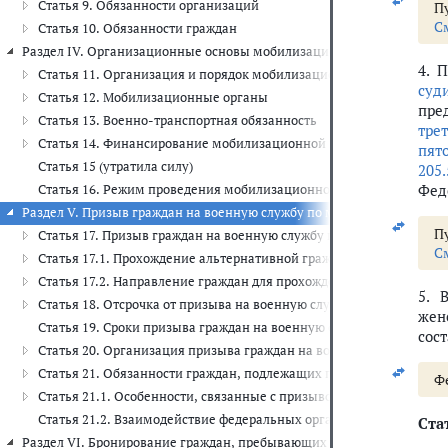
Статья 9. Обязанности организаций
Пу
С
Статья 10. Обязанности граждан
Раздел IV. Организационные основы мобилизационной подготовки и м
4. 
Статья 11. Организация и порядок мобилизационной подготовки 
суд
Статья 12. Мобилизационные органы
пре
Статья 13. Военно-транспортная обязанность
тре
Статья 14. Финансирование мобилизационной подготовки и моби
пят
Статья 15 (утратила силу)
205.
Фед
Статья 16. Режим проведения мобилизационной подготовки и мо
Раздел V. Призыв граждан на военную службу по мобилизации (ст.ст. 1
Пу
Статья 17. Призыв граждан на военную службу по мобилизации
С
Статья 17.1. Прохождение альтернативной гражданской службы в
Статья 17.2. Направление граждан для прохождения службы в во
5. 
Статья 18. Отсрочка от призыва на военную службу по мобилизац
жен
Статья 19. Сроки призыва граждан на военную службу по мобили
сос
Статья 20. Организация призыва граждан на военную службу по 
Статья 21. Обязанности граждан, подлежащих призыву на военну
Фе
Статья 21.1. Особенности, связанные с призывом на военную сл
Статья 21.2. Взаимодействие федеральных органов исполнительн
Стат
Раздел VI. Бронирование граждан, пребывающих в запасе, на период м