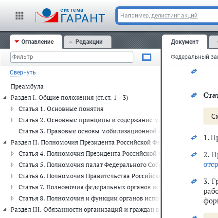
С
cистема
ГАРАНТ
Например,
делистинг акций
Орг
соо
Оглавление
Редакции
Документ
воп
Свернуть
Преамбула
Стат
Раздел I. Общие положения (ст.ст. 1 - 3)
Статья 1. Основные понятия
С
Статья 2. Основные принципы и содержание мобилизационной п
Статья 3. Правовые основы мобилизационной подготовки и моби
1. 
Раздел II. Полномочия Президента Российской Федерации и органов 
Статья 4. Полномочия Президента Российской Федерации
2. 
отс
Статья 5. Полномочия палат Федерального Собрания
Статья 6. Полномочия Правительства Российской Федерации
3. 
Статья 7. Полномочия федеральных органов исполнительной влас
раб
Статья 8. Полномочия и функции органов исполнительной власти
фор
Раздел III. Обязанности организаций и граждан в области мобилизаци