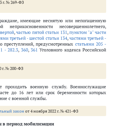
3 г. № 269-ФЗ
граждане, имеющие неснятую или непогашенную
неприкосновенности несовершеннолетнего,
твертой
,
частью пятой статьи 131
,
пунктом "а" части
тями третьей - шестой статьи 134
,
частями третьей -
бо преступлений, предусмотренных
статьями 205 -
.1 - 282.3
,
360
,
361
Уголовного кодекса Российской
 г. № 200-ФЗ
оторым предусмотрено присвоение специальных званий полиции, по моб
т проходить военную службу. Военнослужащие
расте до 16 лет или срок беременности которых
ение с военной службы.
льный закон
от 4 ноября 2022 г. № 421-ФЗ
указанными категориями граждан
риод мобилизации или в военное время граждан, имеющих судимость
ы в период мобилизации