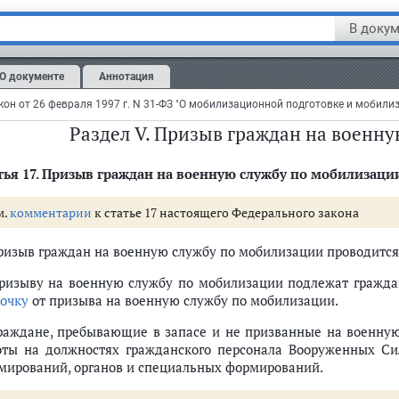
м.
комментарии
к статье 16 настоящего Федерального закона
В докум
анизация работ и защита информации в области мобилизацио
тветствии с
Законом
Российской Федерации "О государственн
О документе
Аннотация
росам секретного делопроизводства.
Раздел V. Призыв граждан на военн
ья 17.
Призыв граждан на военную службу по мобилизаци
м.
комментарии
к статье 17 настоящего Федерального закона
одготовки и мобилизации
лизации
Призыв граждан на военную службу по мобилизации проводится
государственной власти Российской Федерации, полномочия и функции о
Призыву на военную службу по мобилизации подлежат гражд
рочку
от призыва на военную службу по мобилизации.
Граждане, пребывающие в запасе и не призванные на военную
ти
оты на должностях гражданского персонала Вооруженных Сил
 субъектов Российской Федерации и органов местного самоуправления
мирований, органов и специальных формирований.
онной подготовки и мобилизации (ст.ст. 9 - 10)