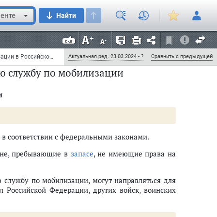
енте
Найти
нной подготовки и мобилизации осуществляются в
ой тайне" и нормативными правовыми актами по
Федеральный закон от 26 февраля 1997 г. N 31-ФЗ "О мобилизационной подготовке и мобилизации в Российской Федерации" (с изменениями и дополнениями)
Актуальная ред. 23.03.2024 - ?
Сравнить с предыдущей
ую службу по мобилизации
и
 в соответствии с федеральными законами.
рганов исполнительной власти субъектов Российской Федерации и орган
ане, пребывающие в
запасе
, не имеющие права на
 службу по мобилизации, могут направляться для
 Российской Федерации, других войск, воинских