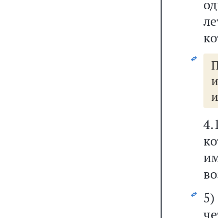
од
ле
ко
П
и
и
4.
ко
и
во
5
че