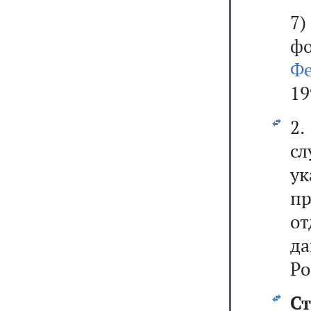
7
ф
Ф
19
2
сл
ук
пр
от
д
Ро
Ст