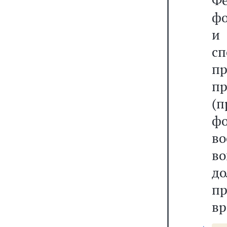
Ф
фо
и 
с
пр
п
(
ф
в
во
д
п
вр