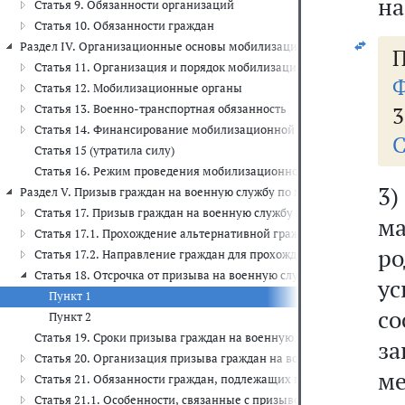
на
Статья 9. Обязанности организаций
Статья 10. Обязанности граждан
Раздел IV. Организационные основы мобилизационной подготовки и м
П
Статья 11. Организация и порядок мобилизационной подготовки 
Ф
Статья 12. Мобилизационные органы
Статья 13. Военно-транспортная обязанность
3
Статья 14. Финансирование мобилизационной подготовки и моби
С
Статья 15 (утратила силу)
Статья 16. Режим проведения мобилизационной подготовки и мо
3)
Раздел V. Призыв граждан на военную службу по мобилизации (ст.ст. 1
Статья 17. Призыв граждан на военную службу по мобилизации
ма
Статья 17.1. Прохождение альтернативной гражданской службы в
ро
Статья 17.2. Направление граждан для прохождения службы в во
Статья 18. Отсрочка от призыва на военную службу по мобилизац
у
Пункт 1
со
Пункт 2
Статья 19. Сроки призыва граждан на военную службу по мобили
за
Статья 20. Организация призыва граждан на военную службу по 
м
Статья 21. Обязанности граждан, подлежащих призыву на военну
Статья 21.1. Особенности, связанные с призывом на военную сл