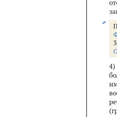
от
за
П
Ф
3
С
4
бо
и
в
ре
(