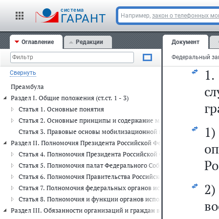
cистема
ГАРАНТ
Например,
закон о телефонных м
Оглавление
Редакции
Документ
Ф
1
Свернуть
Преамбула
сл
Раздел I. Общие положения (ст.ст. 1 - 3)
гр
Статья 1. Основные понятия
Статья 2. Основные принципы и содержание мобилизационной п
1
Статья 3. Правовые основы мобилизационной подготовки и моби
Раздел II. Полномочия Президента Российской Федерации и органов 
о
Статья 4. Полномочия Президента Российской Федерации
Ро
Статья 5. Полномочия палат Федерального Собрания
Статья 6. Полномочия Правительства Российской Федерации
2)
Статья 7. Полномочия федеральных органов исполнительной влас
Статья 8. Полномочия и функции органов исполнительной власти
во
Раздел III. Обязанности организаций и граждан в области мобилизаци