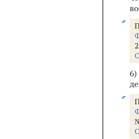
во
П
Ф
2
С
6)
де
П
Ф
№
С