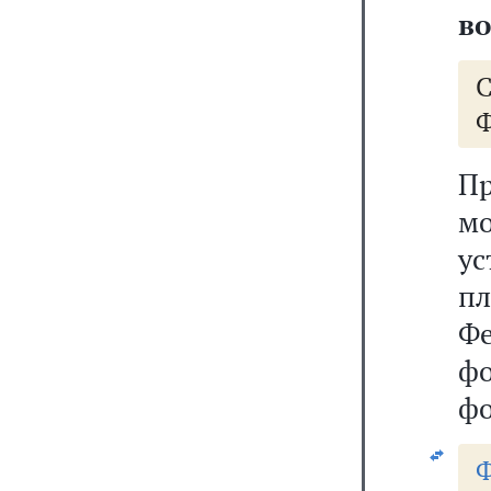
в
Ф
Пр
мо
у
п
Ф
фо
фо
Ф