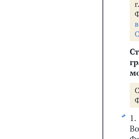
Ф
в
С
С
г
м
Ф
1
В