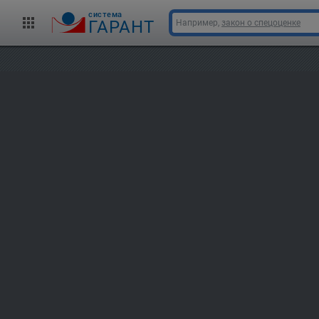
cистема
ГАРАНТ
Например,
закон о спецоценке