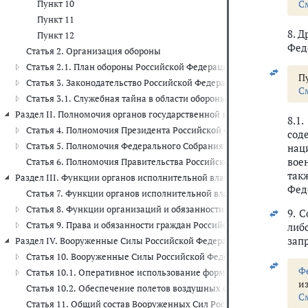
С
Пункт 10
Пункт 11
8. 
Пункт 12
Фед
Статья 2. Организация обороны
Статья 2.1. План обороны Российской Федерации
Пу
Статья 3. Законодательство Российской Федерации в области обо
С
Статья 3.1. Служебная тайна в области обороны
Раздел II. Полномочия органов государственной власти Российской Ф
8.1
Статья 4. Полномочия Президента Российской Федерации в облас
сод
Статья 5. Полномочия Федерального Собрания в области обороны
нац
вое
Статья 6. Полномочия Правительства Российской Федерации в об
так
Раздел III. Функции органов исполнительной власти субъектов Росс
Фед
Статья 7. Функции органов исполнительной власти субъектов Рос
Статья 8. Функции организаций и обязанности их должностных ли
9. 
Статья 9. Права и обязанности граждан Российской Федерации в о
либ
зап
Раздел IV. Вооруженные Силы Российской Федерации, другие войска,
Статья 10. Вооруженные Силы Российской Федерации и их предн
Ф
Статья 10.1. Оперативное использование формирований Вооруже
и
Статья 10.2. Обеспечение полетов воздушных судов Вооруженных
С
Статья 11. Общий состав Вооруженных Сил Российской Федераци