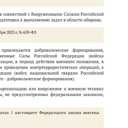
я к совместной с Вооруженными Силами Российской
дготовки к выполнению задач в области обороны.
бря 2023 г. № 639-ФЗ
привлекаются добровольческие формирования,
женные Силы Российской Федерации (войска
зации, в период действия военного положения, в
и проведении контртеррористических операций, а
ации (войск национальной гвардии Российской
занности должностных лиц, права и обязанности граждан Российской Фед
е - добровольческие формирования).
ны
 организацию или вооружение и военную технику
бы, не предусмотренных федеральными законами,
татьи 1 настоящего Федерального закона внесены