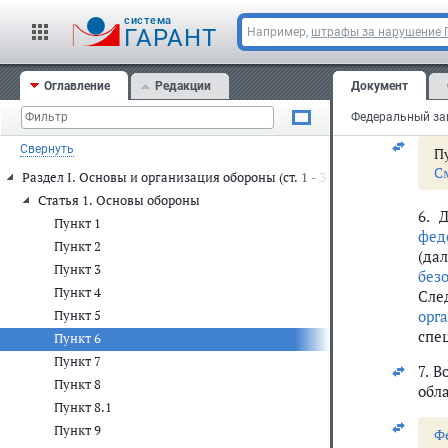
С
cистема
ГАРАНТ
Например,
штрафы за нарушение
5. 
Оглавление
Редакции
Документ
О
Свернуть
Пу
С
Раздел I. Основы и организация обороны (ст. 1 - 3.1)
Статья 1. Основы обороны
6. 
Пункт 1
фед
Пункт 2
(да
Пункт 3
без
Пункт 4
Сле
орг
Пункт 5
спе
Пункт 6
Пункт 7
7. 
Пункт 8
обл
Пункт 8.1
Пункт 9
Ф