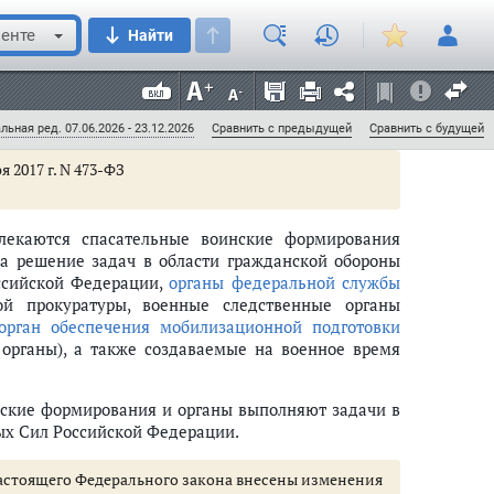
енте
Найти
й Федерации (далее также - другие войска).
я 2016 г. N 226-ФЗ
льная ред. 07.06.2026 - 23.12.2026
Сравнить с предыдущей
Сравнить с будущей
я 2017 г. N 473-ФЗ
лекаются спасательные воинские формирования
на решение задач в области гражданской обороны
сийской Федерации,
органы федеральной службы
ой прокуратуры, военные следственные органы
орган обеспечения мобилизационной подготовки
 органы), а также создаваемые на военное время
нские формирования и органы выполняют задачи в
ых Сил Российской Федерации.
 1 настоящего Федерального закона внесены изменения