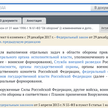
м. предыдущую редакцию
В докум
 ПДД
К обороне привлекаются войска национальной гвардии Российско
О документе
Аннотация
 войсках национальной гвардии РФ см.
Федеральный закон
от 3 июл
Федеральный закон от 31 мая 1996 г. N 61-ФЗ "Об обороне" (с изменениями и дополнениями)
Актуа
нкт 6 изменен с 29 декабря 2017 г. -
Федеральный закон
от 29 декабр
м. предыдущую редакцию
Для выполнения отдельных задач в области обороны прив
ерального органа исполнительной власти
, уполномоченного 
лее - воинские формирования),
Служба внешней разведки
Рос
опасности
,
органы государственной охраны
, органы военн
дственного комитета Российской Федерации,
федеральный 
анов государственной власти Российской Федерации
(далее -
циальные формирования.
Вооруженные Силы Российской Федерации, другие войска, вои
асти обороны в соответствии с Планом применения Вооруженн
едеральным законом
от 5 апреля 2013 г. N 55-ФЗ в пункт 8 статьи