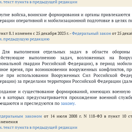
м. текст пункта в предыдущей редакции
Другие войска, воинские формирования и органы привлекаютс
ерации оперативной и мобилизационной подготовке в целях по
нкт 8.1 изменен с 25 декабря 2023 г. -
Федеральный закон
от 25 дека
роны
м. предыдущую редакцию
едерации в области обороны (ст. 4-6)
. Для выполнения отдельных задач в области обороны 
ти обороны
ействующие выполнению задач, возложенных на Воору
иональной гвардии Российской Федерации), в период мобили
нное время, при возникновении вооруженных конфликтов, пр
ласти обороны
же при использовании Вооруженных Сил Российской Федер
ийской Федерации, органов местного самоуправления и организаций, обя
ерации) за пределами территории Российской Федерации (дале
сийской Федерации и органов местного самоуправления в области оборо
ц в области обороны
Создание и существование формирований, имеющих военную
бласти обороны
о в которых предусматривается прохождение военной служ
рещаются и преследуются по
закону.
 воинские формирования и органы (ст. 10-17.2)
азначение
едеральным законом
от 14 июля 2008 г. N 118-ФЗ в пункт 10 с
нных Сил РФ за пределами территории РФ
зменения
 Сил Российской Федерации
м. текст пункта в предыдущей редакции
и