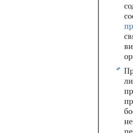
с
с
пр
св
в
ор
Пр
л
пр
пр
б
н
пе