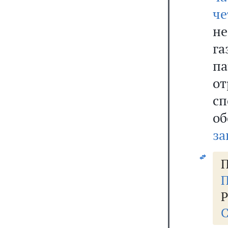
ч
н
г
па
о
сп
об
за
П
П
Р
С