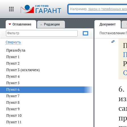
вз
cистема
не
ГАРАНТ
Например,
закон о телефонных м
кв
Оглавление
Редакции
Документ
ст
Свернуть
П
Преамбула
П
Пункт 1
Р
Пункт 2
Пункт 3 (исключен)
С
Пункт 4
Пункт 5
6
Пункт 6
Пункт 7
и
Пункт 8
с
Пункт 9
п
Пункт 10
Пункт 11