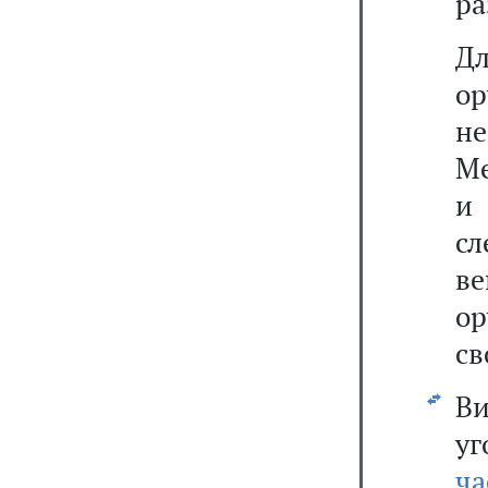
ра
Дл
ор
н
Ме
и
с
ве
о
св
В
уг
ча