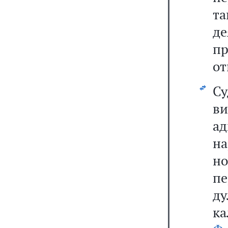
та
д
п
от
Су
в
ад
н
н
п
ду
ка