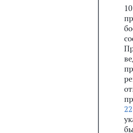
10
пр
бо
с
Пр
в
пр
р
о
п
22
ук
бы