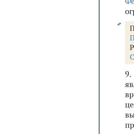
Ф
ог
П
П
Р
С
9.
я
в
ц
вы
п