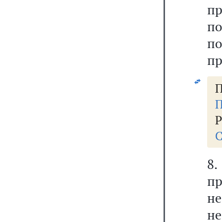
п
п
п
пр
П
П
Р
С
8.
пр
н
н