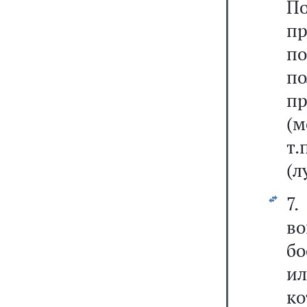
П
п
по
п
пр
(м
т.
(л
7.
во
бо
ил
ко