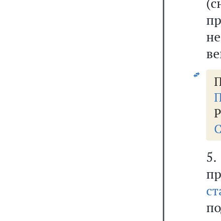
(с
пр
не
ве
П
П
Р
С
5.
п
ст
п