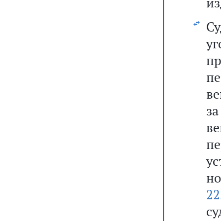
из
С
уг
пр
п
ве
за
в
п
у
н
22
су