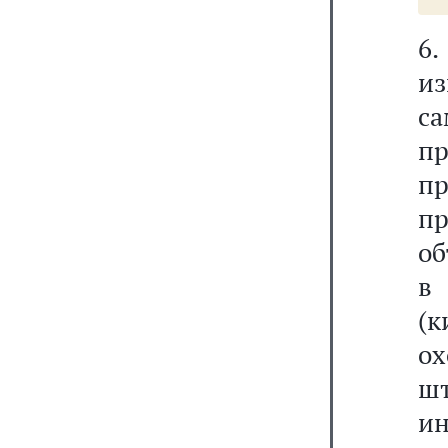
6
и
с
п
пр
п
об
в
(
ох
шт
и