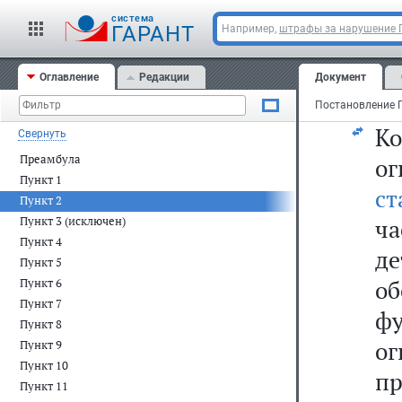
cистема
По
ГАРАНТ
Например,
штрафы за нарушение
о
Оглавление
Редакции
Документ
ба
К
Свернуть
Преамбула
ог
Пункт 1
ст
Пункт 2
Пункт 3 (исключен)
ча
Пункт 4
де
Пункт 5
о
Пункт 6
Пункт 7
фу
Пункт 8
о
Пункт 9
Пункт 10
пр
Пункт 11