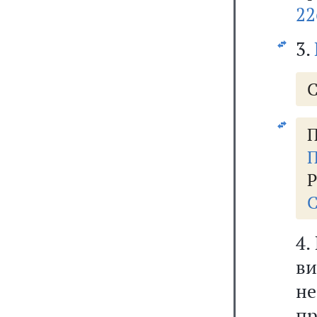
22
3.
С
П
П
Р
С
4.
ви
не
п