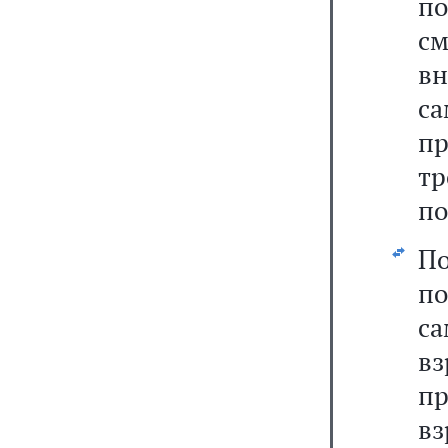
п
см
в
са
пр
тр
по
П
п
с
в
п
вз