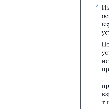
И
ос
в
ус
П
у
н
п
-
п
вз
т.