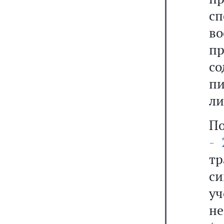
с
в
пр
с
пи
ли
По
- 
тр
с
уч
н