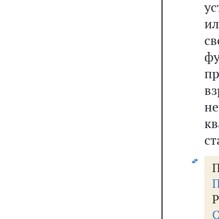
ус
и
с
ф
п
вз
не
кв
ст
П
П
Р
С