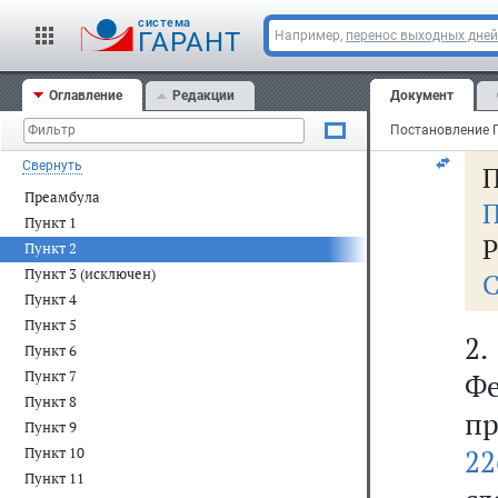
к
cистема
п
ГАРАНТ
Например,
перенос выходных дней
ко
Оглавление
Редакции
Документ
"О
Свернуть
П
Преамбула
П
Пункт 1
Р
Пункт 2
Пункт 3 (исключен)
С
Пункт 4
Пункт 5
2
Пункт 6
Пункт 7
Ф
Пункт 8
п
Пункт 9
22
Пункт 10
Пункт 11