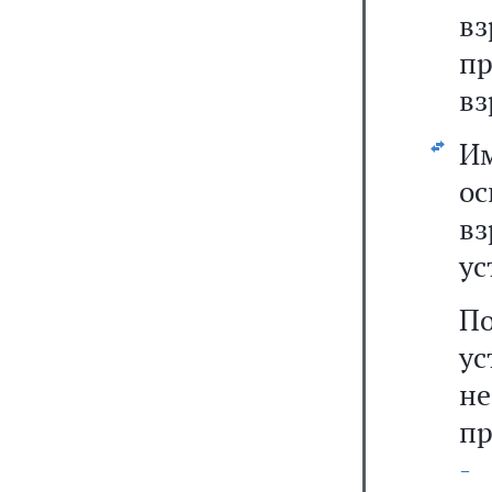
в
п
вз
И
ос
в
ус
П
у
н
п
-