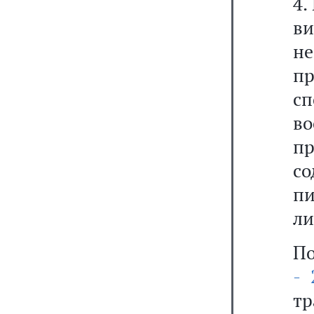
4.
ви
не
п
с
в
пр
с
пи
ли
По
- 
тр