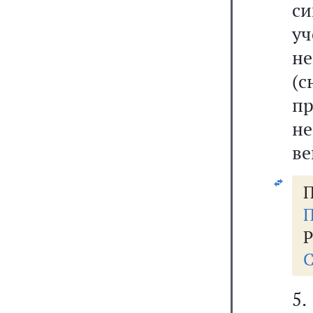
с
уч
н
(с
пр
не
ве
П
П
Р
С
5.