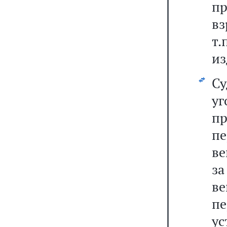
п
вз
т.
из
С
уг
пр
п
ве
за
в
п
у