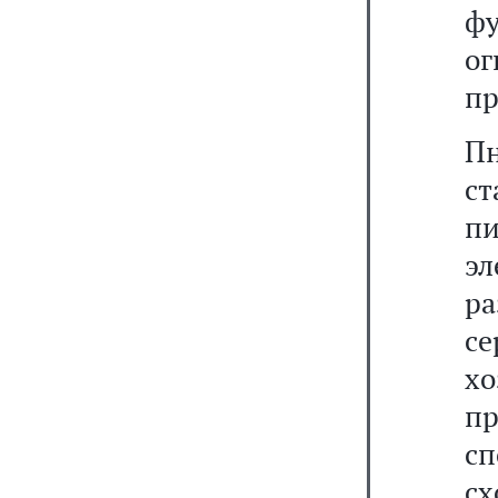
фу
о
пр
П
с
п
эл
р
се
х
п
с
с