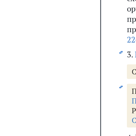
о
п
п
22
3.
С
П
П
Р
С