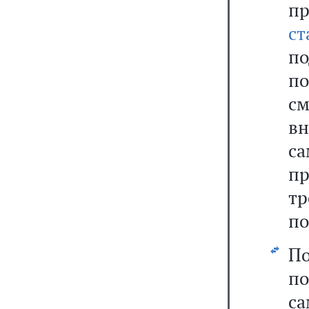
п
ст
п
п
см
в
са
пр
тр
по
П
п
с