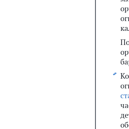
о
ог
ка
По
о
ба
К
ог
ст
ча
де
о