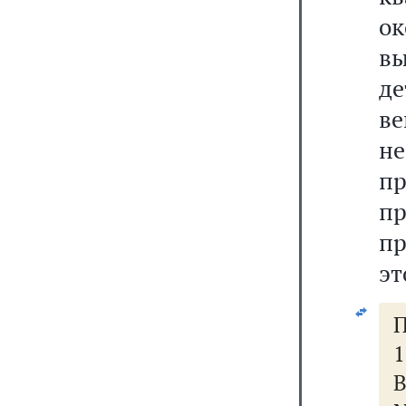
о
вы
де
в
н
п
п
пр
эт
П
1
В