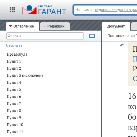
с
cистема
п
ГАРАНТ
Например,
судопроизводство в ра
ин
Оглавление
Редакции
Документ
сл
Свернуть
П
Преамбула
П
Пункт 1
Р
Пункт 2
Пункт 3 (исключен)
С
Пункт 4
Пункт 5
1
Пункт 6
Пункт 7
к
Пункт 8
бо
Пункт 9
в
Пункт 10
Пункт 11