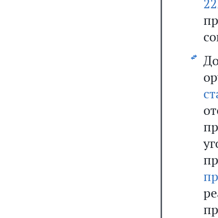
2
пр
со
Д
ор
ст
о
п
у
п
п
р
пр