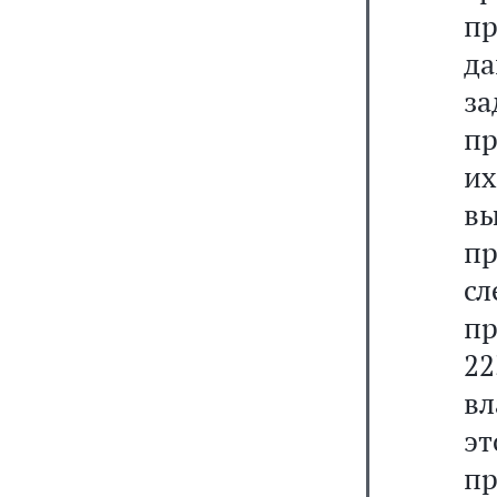
п
д
з
пр
их
вы
пр
с
пр
22
вл
эт
п