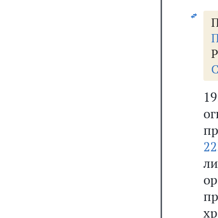
П
П
Р
С
1
о
п
22
л
ор
пр
х