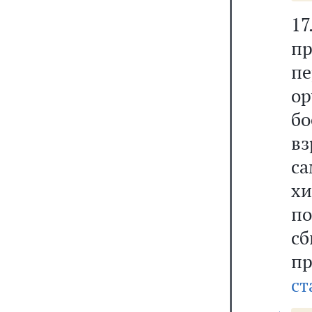
1
пр
пе
о
бо
в
с
хи
п
сб
п
ст