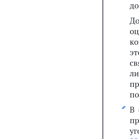
до
Д
о
ко
эт
св
л
п
по
В 
п
уг