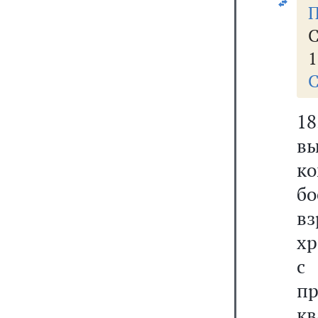
П
С
1
С
1
вы
к
бо
вз
хр
с
п
к