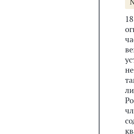
N
18
ог
ч
в
у
н
та
л
Ро
ч
с
кв