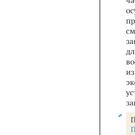
ч
о
п
с
з
д
во
из
э
у
за
П
П