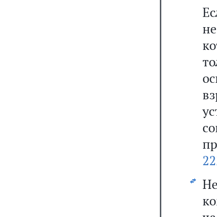
Е
н
к
т
о
в
у
с
п
22
Не
к