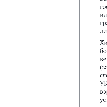
го
и
г
ли
Х
б
в
(з
сл
У
в
ус