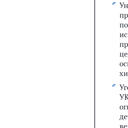
У
п
п
ис
пр
ц
ос
хи
Уг
У
ог
де
ве