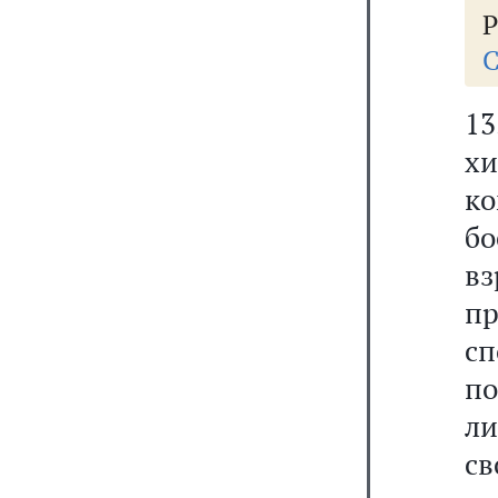
Р
С
13
х
к
бо
вз
пр
сп
по
л
св