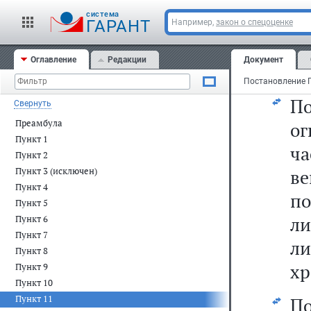
ра
cистема
ме
ГАРАНТ
Например,
закон о спецоценке
д
Оглавление
Редакции
Документ
ра
П
Свернуть
Преамбула
ог
Пункт 1
ч
Пункт 2
Пункт 3 (исключен)
ве
Пункт 4
по
Пункт 5
ли
Пункт 6
Пункт 7
ли
Пункт 8
хр
Пункт 9
Пункт 10
Пункт 11
П