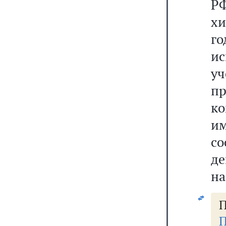
Р
хи
г
ис
уч
п
к
им
с
д
на
П
П