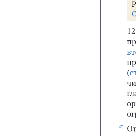
Р
С
1
п
вт
пр
(
с
ч
г
ор
ог
От