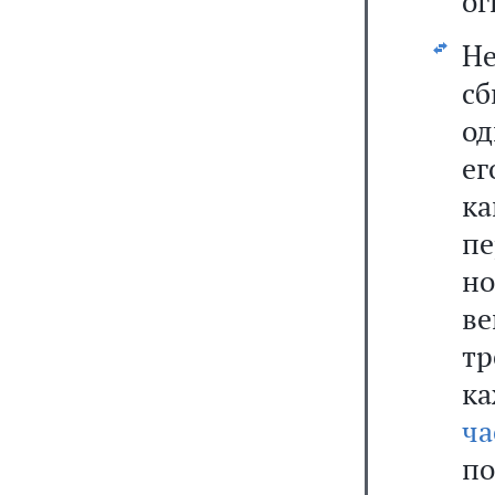
ог
Н
сб
од
ег
к
пе
н
в
тр
к
ча
п