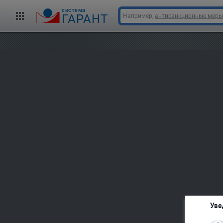
cистема
ГАРАНТ
Например,
антисанкционные меры
Уве