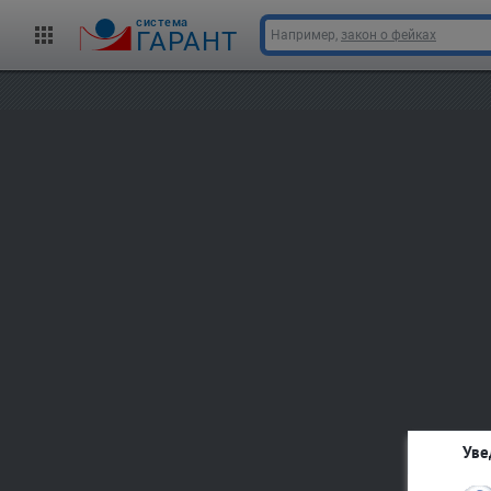
cистема
ГАРАНТ
Например,
закон о фейках
Уве