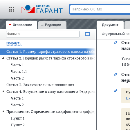
Одо
cистема
ГАРАНТ
Например,
ОКТМО
Д
с
м
Оглавление
Редакции
Документ
п
Ста
Свернуть
нас
Статья 1. Размер тарифа страхового взноса на обязательное медиц
Уст
Статья 2. Порядок расчета тарифа страхового взноса на обязательн
18 8
Часть 1
Часть 1.1
Ста
Часть 2
нер
Статья 3. Заключительные положения
Статья 4. Вступление в силу настоящего Федерального закона
Ча
С
Часть 1
Часть 2
Приложение. Определение коэффициента дифференциации и коэффи
П
Пункт 1
в
о
Пункт 2
н