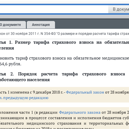
брен Советом Федерации 25 ноября 2011 года
В докум
ействие настоящего Федерального закона
распространяется
н
оставления и исполнения бюджетов субъектов РФ, города 
едицинского страхования и территориальных фондов обязате
О документе
Аннотация
оследующие годы
тья 1.
Размер тарифа страхового взноса на обязатель
еления
инское страхование неработающего населения
ановить тариф страхового взноса на обязательное медицинско
ое медицинское страхование неработающего населения
64,6 рубля.
тья 2.
Порядок расчета тарифа страхового взноса 
аботающего населения
сть 1 изменена с 9 декабря 2018 г. -
Федеральный закон
от 28 ноября
м. предыдущую редакцию
циента удорожания стоимости медицинских услуг
оложения части 1 (в редакции
Федерального закона
от 28 ноября 2
озникающим в процессе составления и исполнения бюджетов субъ
бязательного медицинского страхования и территориальных ф
ачиная с бюджетов на 2019 г. и последующие годы