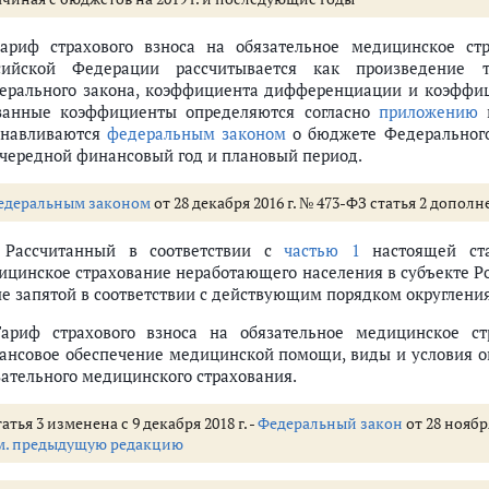
Тариф страхового взноса на обязательное медицинское ст
сийской Федерации рассчитывается как произведение 
ерального закона, коэффициента дифференциации и коэффиц
занные коэффициенты определяются согласно
приложению
к
анавливаются
федеральным законом
о бюджете Федерального
очередной финансовый год и плановый период.
едеральным законом
от 28 декабря 2016 г. № 473-ФЗ статья 2 дополн
. Рассчитанный в соответствии с
частью 1
настоящей ста
ицинское страхование неработающего населения в субъекте Ро
ле запятой в соответствии с действующим порядком округления
Тариф страхового взноса на обязательное медицинское с
ансовое обеспечение медицинской помощи, виды и условия о
зательного медицинского страхования.
атья 3 изменена с 9 декабря 2018 г. -
Федеральный закон
от 28 ноябр
м. предыдущую редакцию