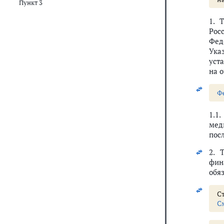
Пункт 3
1. 
Рос
Фед
Ука
уст
на 
Ф
1.1
мед
пос
2. 
фин
обя
Ст
С