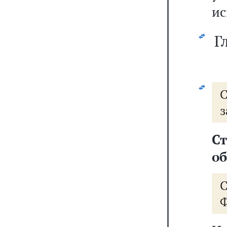
ис
Г
з
С
об
Ф