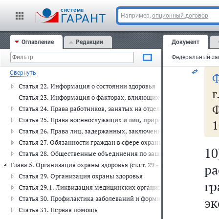
т
Статья 16. Полномочия органов государственной власти субъекто
cистема
го
ГАРАНТ
Например,
опционный договор
Статья 17. Полномочия органов местного самоуправления в сфере
о
Глава 4. Права и обязанности граждан в сфере охраны здоровья (ст.ст. 
Статья 18. Право на охрану здоровья
Оглавление
Редакции
Документ
п
Статья 19. Право на медицинскую помощь
Статья 20. Информированное добровольное согласие на медицинс
Свернуть
Ф
Статья 21. Выбор врача и медицинской организации
Статья 22. Информация о состоянии здоровья
г
Статья 23. Информация о факторах, влияющих на здоровье
Ф
Статья 24. Права работников, занятых на отдельных видах работ, 
Статья 25. Права военнослужащих и лиц, приравненных по медиц
1
Статья 26. Права лиц, задержанных, заключенных под стражу, о
Статья 27. Обязанности граждан в сфере охраны здоровья
1
Статья 28. Общественные объединения по защите прав граждан в
Глава 5. Организация охраны здоровья (ст.ст. 29 - 50)
р
Статья 29. Организация охраны здоровья
г
Статья 29.1. Ликвидация медицинских организаций, прекращени
Статья 30. Профилактика заболеваний и формирование здорового
эк
Статья 31. Первая помощь