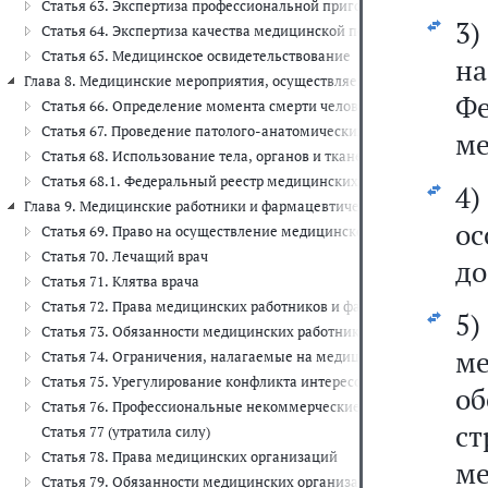
Статья 63. Экспертиза профессиональной пригодности и экспертиз
3)
Статья 64. Экспертиза качества медицинской помощи
Статья 65. Медицинское освидетельствование
н
Глава 8. Медицинские мероприятия, осуществляемые в связи со смерть
Ф
Статья 66. Определение момента смерти человека и прекращен
Статья 67. Проведение патолого-анатомических вскрытий
ме
Статья 68. Использование тела, органов и тканей умершего челов
Статья 68.1. Федеральный реестр медицинских документов о сме
4
Глава 9. Медицинские работники и фармацевтические работники, меди
о
Статья 69. Право на осуществление медицинской деятельности и
Статья 70. Лечащий врач
до
Статья 71. Клятва врача
Статья 72. Права медицинских работников и фармацевтических р
5
Статья 73. Обязанности медицинских работников и фармацевтиче
ме
Статья 74. Ограничения, налагаемые на медицинских работнико
Статья 75. Урегулирование конфликта интересов при осуществле
о
Статья 76. Профессиональные некоммерческие организации, со
с
Статья 77 (утратила силу)
Статья 78. Права медицинских организаций
м
Статья 79. Обязанности медицинских организаций