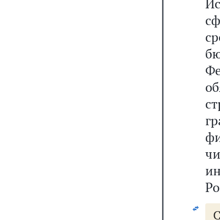
Ис
с
с
б
Фе
о
ст
г
фи
чи
ин
Ро