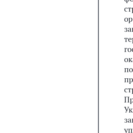
ст
ор
з
т
го
о
по
пр
ст
Пр
Ук
з
у