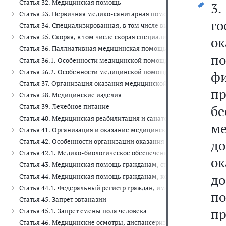
Статья 32. Медицинская помощь
3
Статья 33. Первичная медико-санитарная помощь
го
Статья 34. Специализированная, в том числе высокотехнологичн
Статья 35. Скорая, в том числе скорая специализированная, мед
о
Статья 36. Паллиативная медицинская помощь
п
Статья 36.1. Особенности медицинской помощи, оказываемой в 
Статья 36.2. Особенности медицинской помощи, оказываемой с
фи
Статья 37. Организация оказания медицинской помощи
пр
Статья 38. Медицинские изделия
Статья 39. Лечебное питание
б
Статья 40. Медицинская реабилитация и санаторно-курортное ле
м
Статья 41. Организация и оказание медицинской помощи при чр
д
Статья 42. Особенности организации оказания медицинской пом
Статья 42.1. Медико-биологическое обеспечение спортсменов сп
ок
Статья 43. Медицинская помощь гражданам, страдающим социал
д
Статья 44. Медицинская помощь гражданам, которым предоставл
Статья 44.1. Федеральный регистр граждан, имеющих право на 
п
Статья 45. Запрет эвтаназии
п
Статья 45.1. Запрет смены пола человека
Статья 46. Медицинские осмотры, диспансеризация