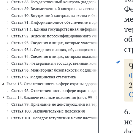
Статья 88. Государственный контроль (надзор) за реализацией и
Ф
Статья 89. Ведомственный контроль качества и безопасности мед
Статья 90. Внутренний контроль качества и безопасности медици
м
Статья 91. Информационное обеспечение в сфере здравоохранени
т
Статья 91.1. Единая государственная информационная система в 
Статья 92. Ведение персонифицированного учета в сфере здравоо
о
Статья 93. Сведения о лицах, которые участвуют в осуществлени
ст
Статья 93.1. Сведения о лицах, обучающихся по образовательн
Статья 94. Сведения о лицах, которым оказывается медицинская
Статья 95. Федеральный государственный контроль (надзор) за 
Ч
Статья 96. Мониторинг безопасности медицинских изделий
Ф
Статья 97. Медицинская статистика
2
Глава 13. Ответственность в сфере охраны здоровья (ст. 98)
Статья 98. Ответственность в сфере охраны здоровья
С
Глава 14. Заключительные положения (ст.ст. 99 - 101)
Статья 99. Признание не действующими на территории Российско
6.
Статья 100. Заключительные положения
Статья 101. Порядок вступления в силу настоящего Федерального 
и
ф