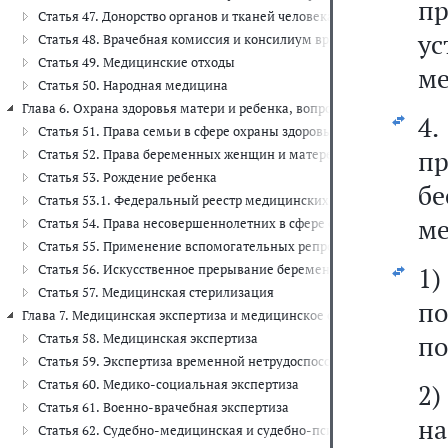
пр
Статья 47. Донорство органов и тканей человека и их транспланта
у
Статья 48. Врачебная комиссия и консилиум врачей
Статья 49. Медицинские отходы
ме
Статья 50. Народная медицина
Глава 6. Охрана здоровья матери и ребенка, вопросы семьи и репродук
4.
Статья 51. Права семьи в сфере охраны здоровья
п
Статья 52. Права беременных женщин и матерей в сфере охраны 
Статья 53. Рождение ребенка
б
Статья 53.1. Федеральный реестр медицинских документов о рож
ме
Статья 54. Права несовершеннолетних в сфере охраны здоровья
Статья 55. Применение вспомогательных репродуктивных технол
Статья 56. Искусственное прерывание беременности
1
Статья 57. Медицинская стерилизация
п
Глава 7. Медицинская экспертиза и медицинское освидетельствование (
п
Статья 58. Медицинская экспертиза
Статья 59. Экспертиза временной нетрудоспособности
Статья 60. Медико-социальная экспертиза
2)
Статья 61. Военно-врачебная экспертиза
на
Статья 62. Судебно-медицинская и судебно-психиатрическая экс