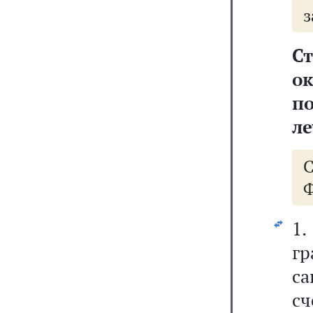
з
С
о
п
л
Ф
1
г
са
сч