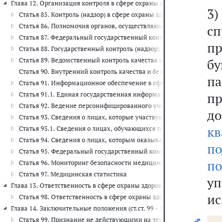
Глава 12. Организация контроля в сфере охраны здоровья (ст.ст. 85 - 
3)
Статья 85. Контроль (надзор) в сфере охраны здоровья
Статья 86. Полномочия органов, осуществляющих государственный
с
Статья 87. Федеральный государственный контроль (надзор) каче
п
Статья 88. Государственный контроль (надзор) за реализацией и
Статья 89. Ведомственный контроль качества и безопасности мед
бу
Статья 90. Внутренний контроль качества и безопасности медици
п
Статья 91. Информационное обеспечение в сфере здравоохранени
п
Статья 91.1. Единая государственная информационная система в 
Статья 92. Ведение персонифицированного учета в сфере здравоо
до
Статья 93. Сведения о лицах, которые участвуют в осуществлени
к
Статья 93.1. Сведения о лицах, обучающихся по образовательн
Статья 94. Сведения о лицах, которым оказывается медицинская
по
Статья 95. Федеральный государственный контроль (надзор) за 
по
Статья 96. Мониторинг безопасности медицинских изделий
Статья 97. Медицинская статистика
у
Глава 13. Ответственность в сфере охраны здоровья (ст. 98)
ис
Статья 98. Ответственность в сфере охраны здоровья
Глава 14. Заключительные положения (ст.ст. 99 - 101)
Статья 99. Признание не действующими на территории Российско