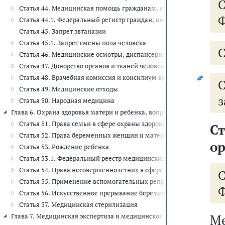
Статья 44. Медицинская помощь гражданам, которым предоставл
Ф
Статья 44.1. Федеральный регистр граждан, имеющих право на 
Статья 45. Запрет эвтаназии
Статья 45.1. Запрет смены пола человека
С
Статья 46. Медицинские осмотры, диспансеризация
Статья 47. Донорство органов и тканей человека и их транспланта
Статья 48. Врачебная комиссия и консилиум врачей
Статья 49. Медицинские отходы
з
Статья 50. Народная медицина
Глава 6. Охрана здоровья матери и ребенка, вопросы семьи и репродук
Статья 51. Права семьи в сфере охраны здоровья
С
Статья 52. Права беременных женщин и матерей в сфере охраны 
о
Статья 53. Рождение ребенка
Статья 53.1. Федеральный реестр медицинских документов о рож
Статья 54. Права несовершеннолетних в сфере охраны здоровья
Статья 55. Применение вспомогательных репродуктивных технол
Ф
Статья 56. Искусственное прерывание беременности
Статья 57. Медицинская стерилизация
Ме
Глава 7. Медицинская экспертиза и медицинское освидетельствование (