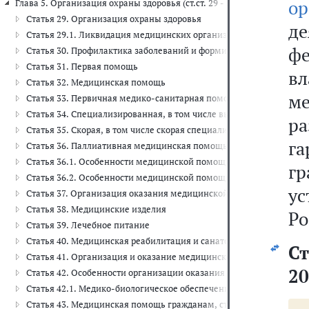
ор
Глава 5. Организация охраны здоровья (ст.ст. 29 - 50)
Статья 29. Организация охраны здоровья
д
Статья 29.1. Ликвидация медицинских организаций, прекращени
ф
Статья 30. Профилактика заболеваний и формирование здорового
Статья 31. Первая помощь
в
Статья 32. Медицинская помощь
ме
Статья 33. Первичная медико-санитарная помощь
Статья 34. Специализированная, в том числе высокотехнологичн
ра
Статья 35. Скорая, в том числе скорая специализированная, мед
г
Статья 36. Паллиативная медицинская помощь
Статья 36.1. Особенности медицинской помощи, оказываемой в 
г
Статья 36.2. Особенности медицинской помощи, оказываемой с
у
Статья 37. Организация оказания медицинской помощи
Статья 38. Медицинские изделия
Ро
Статья 39. Лечебное питание
Статья 40. Медицинская реабилитация и санаторно-курортное ле
Ст
Статья 41. Организация и оказание медицинской помощи при чр
20
Статья 42. Особенности организации оказания медицинской пом
Статья 42.1. Медико-биологическое обеспечение спортсменов сп
Статья 43. Медицинская помощь гражданам, страдающим социал