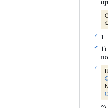
о
Ф
1.
1
по
П
Ф
N
С
2