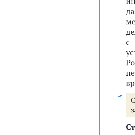
и
да
м
де
с
у
Р
п
вр
з
Ст