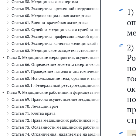
Статья 58. Медицинская экспертиза
Статья 59. Экспертиза временной нетрудоспособности
1)
Статья 60. Медико-социальная экспертиза
о
Статья 61. Военно-врачебная экспертиза
Статья 62. Судебно-медицинская и судебно-психиатрическая экс
ме
Статья 63. Экспертиза профессиональной пригодности и экспертиз
Статья 64. Экспертиза качества медицинской помощи
2)
Статья 65. Медицинское освидетельствование
Р
Глава 8. Медицинские мероприятия, осуществляемые в связи со смерть
Статья 66. Определение момента смерти человека и прекращен
п
Статья 67. Проведение патолого-анатомических вскрытий
го
Статья 68. Использование тела, органов и тканей умершего челов
Статья 68.1. Федеральный реестр медицинских документов о сме
о
Глава 9. Медицинские работники и фармацевтические работники, меди
п
Статья 69. Право на осуществление медицинской деятельности и
Статья 70. Лечащий врач
пр
Статья 71. Клятва врача
ст
Статья 72. Права медицинских работников и фармацевтических р
Статья 73. Обязанности медицинских работников и фармацевтиче
Статья 74. Ограничения, налагаемые на медицинских работнико