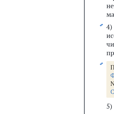
н
ма
4)
ис
ч
пр
П
Ф
N
С
5