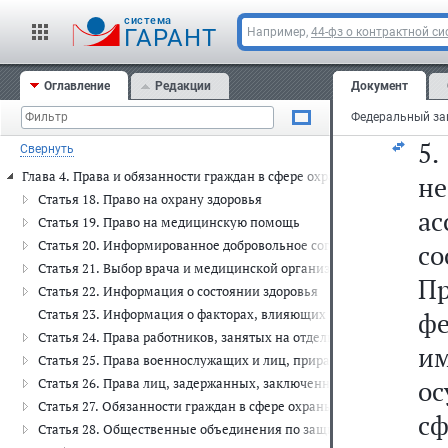
с
Статья 12. Приоритет профилактики в сфере охраны здоровья
cистема
п
ГАРАНТ
Например,
44-фз о контрактной си
Статья 13. Соблюдение врачебной тайны
Глава 3. Полномочия федеральных органов государственной власти, о
о
Статья 14. Полномочия федеральных органов государственной вла
Оглавление
Редакции
Документ
ко
Статья 15. Передача осуществления полномочий Российской Феде
Статья 16. Полномочия органов государственной власти субъекто
5
Свернуть
Статья 17. Полномочия органов местного самоуправления в сфере
Глава 4. Права и обязанности граждан в сфере охраны здоровья (ст.ст. 
н
Статья 18. Право на охрану здоровья
а
Статья 19. Право на медицинскую помощь
Статья 20. Информированное добровольное согласие на медицинс
со
Статья 21. Выбор врача и медицинской организации
Пр
Статья 22. Информация о состоянии здоровья
Статья 23. Информация о факторах, влияющих на здоровье
фе
Статья 24. Права работников, занятых на отдельных видах работ, 
и
Статья 25. Права военнослужащих и лиц, приравненных по медиц
о
Статья 26. Права лиц, задержанных, заключенных под стражу, о
Статья 27. Обязанности граждан в сфере охраны здоровья
с
Статья 28. Общественные объединения по защите прав граждан в