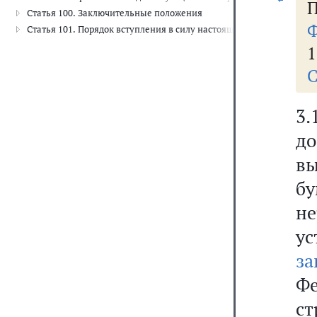
П
Статья 100. Заключительные положения
Ф
Статья 101. Порядок вступления в силу настоящего Федерального 
1
С
3.
д
в
б
н
у
за
Фе
с