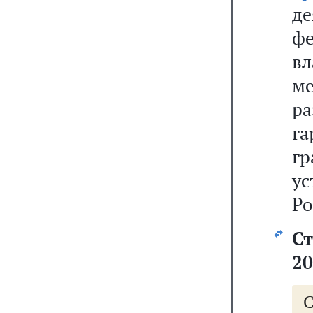
д
ф
в
ме
ра
г
г
у
Ро
Ст
20