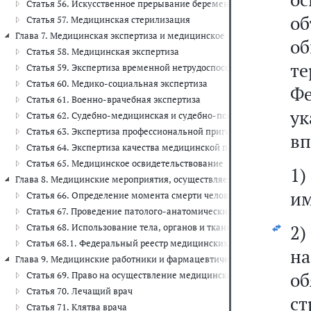
Статья 56. Искусственное прерывание беременности
об
Статья 57. Медицинская стерилизация
Глава 7. Медицинская экспертиза и медицинское освидетельствование (
о
Статья 58. Медицинская экспертиза
т
Статья 59. Экспертиза временной нетрудоспособности
Статья 60. Медико-социальная экспертиза
Ф
Статья 61. Военно-врачебная экспертиза
у
Статья 62. Судебно-медицинская и судебно-психиатрическая экс
Статья 63. Экспертиза профессиональной пригодности и экспертиз
вп
Статья 64. Экспертиза качества медицинской помощи
Статья 65. Медицинское освидетельствование
1)
Глава 8. Медицинские мероприятия, осуществляемые в связи со смерть
им
Статья 66. Определение момента смерти человека и прекращен
Статья 67. Проведение патолого-анатомических вскрытий
2)
Статья 68. Использование тела, органов и тканей умершего челов
Статья 68.1. Федеральный реестр медицинских документов о сме
н
Глава 9. Медицинские работники и фармацевтические работники, меди
о
Статья 69. Право на осуществление медицинской деятельности и
Статья 70. Лечащий врач
ст
Статья 71. Клятва врача