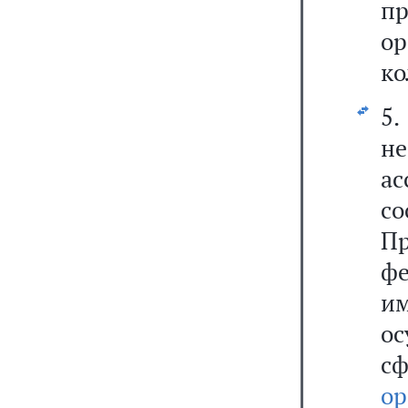
п
о
ко
5
н
а
со
Пр
фе
и
о
с
ор