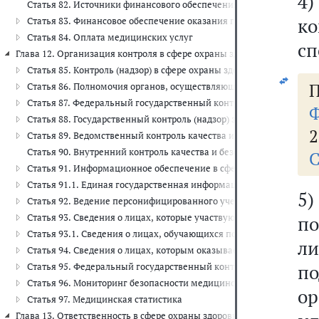
4
Статья 82. Источники финансового обеспечения в сфере охраны з
к
Статья 83. Финансовое обеспечение оказания гражданам медици
Статья 84. Оплата медицинских услуг
сп
Глава 12. Организация контроля в сфере охраны здоровья (ст.ст. 85 - 
Статья 85. Контроль (надзор) в сфере охраны здоровья
П
Статья 86. Полномочия органов, осуществляющих государственный
Статья 87. Федеральный государственный контроль (надзор) каче
Ф
Статья 88. Государственный контроль (надзор) за реализацией и
2
Статья 89. Ведомственный контроль качества и безопасности мед
Статья 90. Внутренний контроль качества и безопасности медици
С
Статья 91. Информационное обеспечение в сфере здравоохранени
Статья 91.1. Единая государственная информационная система в 
5
Статья 92. Ведение персонифицированного учета в сфере здравоо
Статья 93. Сведения о лицах, которые участвуют в осуществлени
п
Статья 93.1. Сведения о лицах, обучающихся по образовательн
ли
Статья 94. Сведения о лицах, которым оказывается медицинская
п
Статья 95. Федеральный государственный контроль (надзор) за 
Статья 96. Мониторинг безопасности медицинских изделий
ор
Статья 97. Медицинская статистика
Глава 13. Ответственность в сфере охраны здоровья (ст. 98)