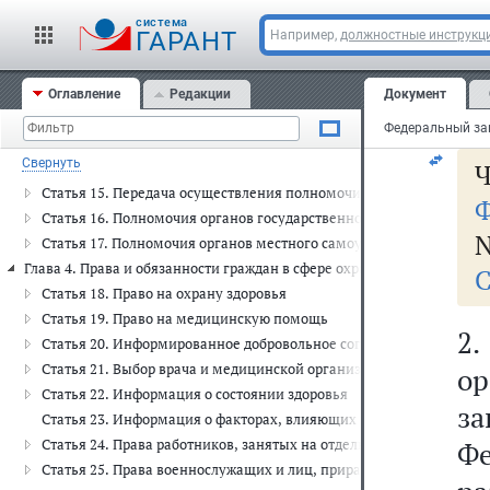
пр
Статья 9. Ответственность органов государственной власти и орг
cистема
ГАРАНТ
Например,
должностные инструкц
Статья 10. Доступность и качество медицинской помощи
3)
Статья 11. Недопустимость отказа в оказании медицинской помо
Статья 12. Приоритет профилактики в сфере охраны здоровья
Оглавление
Редакции
Документ
сп
Статья 13. Соблюдение врачебной тайны
Глава 3. Полномочия федеральных органов государственной власти, о
Свернуть
Ч
Статья 14. Полномочия федеральных органов государственной вла
Статья 15. Передача осуществления полномочий Российской Феде
Ф
Статья 16. Полномочия органов государственной власти субъекто
N
Статья 17. Полномочия органов местного самоуправления в сфере
Глава 4. Права и обязанности граждан в сфере охраны здоровья (ст.ст. 
С
Статья 18. Право на охрану здоровья
Статья 19. Право на медицинскую помощь
2
Статья 20. Информированное добровольное согласие на медицинс
Статья 21. Выбор врача и медицинской организации
о
Статья 22. Информация о состоянии здоровья
з
Статья 23. Информация о факторах, влияющих на здоровье
Статья 24. Права работников, занятых на отдельных видах работ, 
Фе
Статья 25. Права военнослужащих и лиц, приравненных по медиц