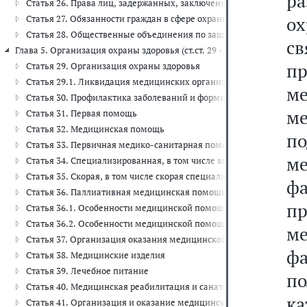
р
Статья 26. Права лиц, задержанных, заключенных под стражу, о
ох
Статья 27. Обязанности граждан в сфере охраны здоровья
Статья 28. Общественные объединения по защите прав граждан в
с
Глава 5. Организация охраны здоровья (ст.ст. 29 - 50)
пр
Статья 29. Организация охраны здоровья
Статья 29.1. Ликвидация медицинских организаций, прекращени
м
Статья 30. Профилактика заболеваний и формирование здорового
м
Статья 31. Первая помощь
Статья 32. Медицинская помощь
по
Статья 33. Первичная медико-санитарная помощь
м
Статья 34. Специализированная, в том числе высокотехнологичн
Статья 35. Скорая, в том числе скорая специализированная, мед
ф
Статья 36. Паллиативная медицинская помощь
п
Статья 36.1. Особенности медицинской помощи, оказываемой в 
Статья 36.2. Особенности медицинской помощи, оказываемой с
м
Статья 37. Организация оказания медицинской помощи
ф
Статья 38. Медицинские изделия
Статья 39. Лечебное питание
п
Статья 40. Медицинская реабилитация и санаторно-курортное ле
ка
Статья 41. Организация и оказание медицинской помощи при чр