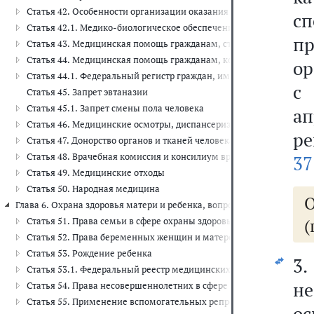
Статья 42. Особенности организации оказания медицинской пом
с
Статья 42.1. Медико-биологическое обеспечение спортсменов сп
п
Статья 43. Медицинская помощь гражданам, страдающим социал
Статья 44. Медицинская помощь гражданам, которым предоставл
ор
Статья 44.1. Федеральный регистр граждан, имеющих право на 
с
Статья 45. Запрет эвтаназии
Статья 45.1. Запрет смены пола человека
ап
Статья 46. Медицинские осмотры, диспансеризация
ре
Статья 47. Донорство органов и тканей человека и их транспланта
Статья 48. Врачебная комиссия и консилиум врачей
37
Статья 49. Медицинские отходы
Статья 50. Народная медицина
Глава 6. Охрана здоровья матери и ребенка, вопросы семьи и репродук
(
Статья 51. Права семьи в сфере охраны здоровья
Статья 52. Права беременных женщин и матерей в сфере охраны 
Статья 53. Рождение ребенка
3
Статья 53.1. Федеральный реестр медицинских документов о рож
н
Статья 54. Права несовершеннолетних в сфере охраны здоровья
Статья 55. Применение вспомогательных репродуктивных технол
ос