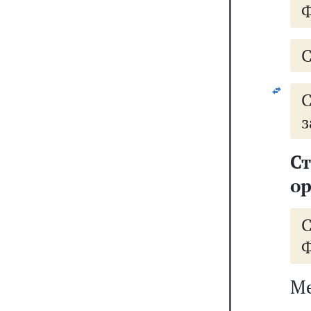
Ф
С
з
С
о
Ф
Ме