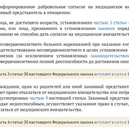
щи
Информированное добровольное согласие на медицинское в
онный представитель в отношении:
рганов государственной власти субъектов РФ и органов местного самоупр
лица, не достигшего возраста, установленного
частью 5 статьи 
она, или лица, признанного в установленном
законом
поряд
сти в сфере охраны здоровья
тоянию не способно дать согласие на медицинское вмешательст
рации в сфере охраны здоровья органам государственной власти субъек
в Российской Федерации в сфере охраны здоровья
несовершеннолетнего больного наркоманией при оказании е
 охраны здоровья
идетельствовании несовершеннолетнего в целях установления 
18 - 28)
янения (за исключением установленных
законодательство
овершеннолетними полной дееспособности до достижения ими 
асть 3 статьи 20 настоящего Федерального закона
вступает в силу
с 1
кое вмешательство и на отказ от медицинского вмешательства
Гражданин, один из родителей или иной законный представит
ют право отказаться от медицинского вмешательства или потр
дусмотренных
частью 9
настоящей статьи. Законный представ
на охрану здоровья
ядке недееспособным, осуществляет указанное право в случае,
инскому обеспечению к военнослужащим, а также граждан, проходящих 
азаться от медицинского вмешательства.
тбывающих наказание в виде ограничения свободы, ареста, лишения сво
асть 4 статьи 20 настоящего Федерального закона
вступает в силу
с 1
 сфере охраны здоровья