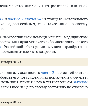
мешательство дает один из родителей или иной
авления в сфере охраны здоровья (ст.ст. 14 - 17)
47
и
частью 2 статьи 54
настоящего Федерального
ке недееспособным, если такое лицо по своему
во;
тов Российской Федерации
му наркологической помощи или при медицинском
состояния наркотического либо иного токсического
м
Российской Федерации случаев приобретения
восемнадцатилетнего возраста).
 января 2012 г.
ель лица, указанного в
части 2
настоящей статьи,
ебовать его прекращения, за исключением случаев,
итель лица, признанного в установленном
законом
 если такое лицо по своему состоянию не способно
альтернативную гражданскую службу, граждан, подлежащих призыву на 
боды либо административного ареста, на получение медицинской помощ
 января 2012 г.