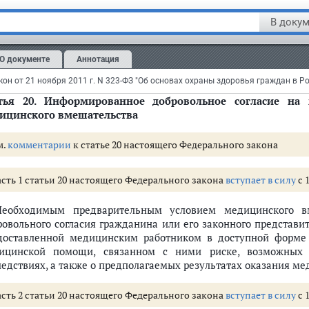
 допуск к нему священнослужителей централизованных религ
дящих в их структуру, а в случае нахождения пациента на леч
В докум
овий для отправления религиозных обрядов, проведение котор
предоставление отдельного помещения, если это не нарушает
О документе
Аннотация
облюдением общих требований, установленных в соответст
ерального закона.
тья 20.
Информированное добровольное согласие на 
ицинского вмешательства
а
м.
комментарии
к статье 20 настоящего Федерального закона
льном законе
асть 1 статьи 20 настоящего Федерального закона
вступает в силу
с 1
Необходимым предварительным условием медицинского вм
беспечение связанных с этими правами государственных гарантий
ровольного согласия гражданина или его законного представ
ской помощи
доставленной медицинским работником в доступной форме
ицинской помощи, связанном с ними риске, возможных в
ледствиях, а также о предполагаемых результатах оказания м
ровья
анов местного самоуправления, должностных лиц организаций за обеспе
асть 2 статьи 20 настоящего Федерального закона
вступает в силу
с 1