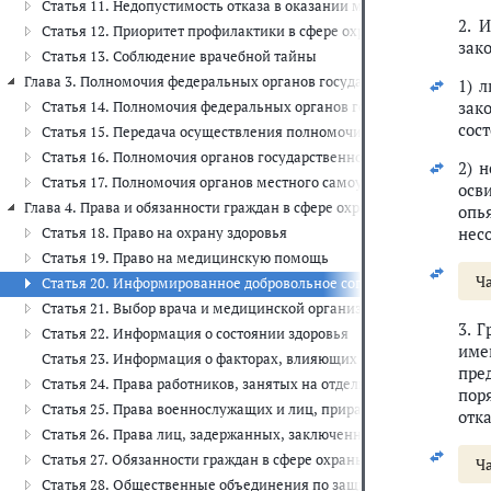
Статья 11. Недопустимость отказа в оказании медицинской помо
2. 
Статья 12. Приоритет профилактики в сфере охраны здоровья
зак
Статья 13. Соблюдение врачебной тайны
Глава 3. Полномочия федеральных органов государственной власти, о
1) 
зак
Статья 14. Полномочия федеральных органов государственной вла
сос
Статья 15. Передача осуществления полномочий Российской Феде
Статья 16. Полномочия органов государственной власти субъекто
2) 
Статья 17. Полномочия органов местного самоуправления в сфере
осв
Глава 4. Права и обязанности граждан в сфере охраны здоровья (ст.ст. 
опь
нес
Статья 18. Право на охрану здоровья
Статья 19. Право на медицинскую помощь
Ч
Статья 20. Информированное добровольное согласие на медицинс
Статья 21. Выбор врача и медицинской организации
3. 
Статья 22. Информация о состоянии здоровья
име
Статья 23. Информация о факторах, влияющих на здоровье
пре
Статья 24. Права работников, занятых на отдельных видах работ, 
пор
Статья 25. Права военнослужащих и лиц, приравненных по медиц
отк
Статья 26. Права лиц, задержанных, заключенных под стражу, о
Статья 27. Обязанности граждан в сфере охраны здоровья
Ч
Статья 28. Общественные объединения по защите прав граждан в