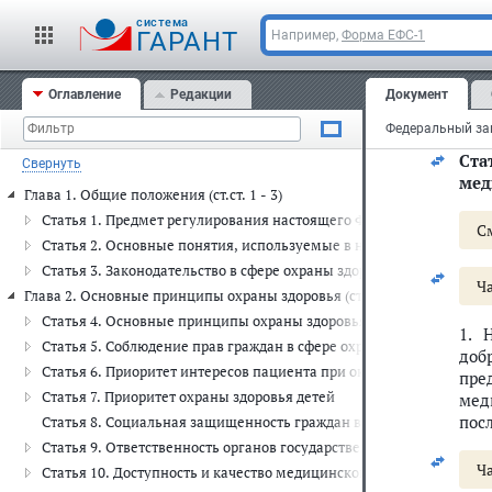
11)
cистема
вхо
ГАРАНТ
Например,
Форма ЕФС-1
усл
на 
Оглавление
Редакции
Документ
с с
Фед
Ста
Свернуть
мед
Глава 1. Общие положения (ст.ст. 1 - 3)
Статья 1. Предмет регулирования настоящего Федерального закон
С
Статья 2. Основные понятия, используемые в настоящем Федера
Статья 3. Законодательство в сфере охраны здоровья
Ч
Глава 2. Основные принципы охраны здоровья (ст.ст. 4 - 13)
Статья 4. Основные принципы охраны здоровья
1. 
Статья 5. Соблюдение прав граждан в сфере охраны здоровья и о
доб
Статья 6. Приоритет интересов пациента при оказании медицин
пре
Статья 7. Приоритет охраны здоровья детей
мед
пос
Статья 8. Социальная защищенность граждан в случае утраты здо
Статья 9. Ответственность органов государственной власти и орг
Ч
Статья 10. Доступность и качество медицинской помощи