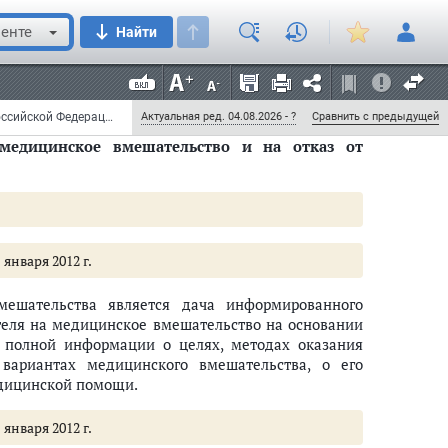
иозных организаций и религиозных организаций,
ении в стационарных условиях - на предоставление
енте
Найти
ых возможно в стационарных условиях, в том числе
 внутренний распорядок медицинской организации,
вии с
пунктом 19.2 части 2 статьи 14
настоящего
Федеральный закон от 21 ноября 2011 г. N 323-ФЗ "Об основах охраны здоровья граждан в Российской Федерации" (с изменениями и дополнениями)
Актуальная ред. 04.08.2026 - ?
Сравнить с предыдущей
медицинское вмешательство и на отказ от
 января 2012 г.
ешательства является дача информированного
ителя на медицинское вмешательство на основании
 полной информации о целях, методах оказания
ариантах медицинского вмешательства, о его
едицинской помощи.
чение прав граждан в сфере охраны здоровья
 января 2012 г.