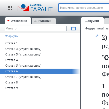
п
cистема
д
ГАРАНТ
Например,
закон о спецоценке
у
Оглавление
Редакции
Документ
ад
2
Свернуть
Статья 1
ре
Статья 2 (утратила силу)
Статья 3 (утратила силу)
"
С
Статья 4
п
Статья 5 (утратила силу)
Статья 6
Фе
Статья 7 (утратила силу)
Статья 8
1
Статья 9
п
Фе