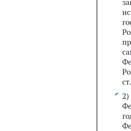
за
и
г
Р
п
с
Фе
Р
ст
2
Фе
го
Ф