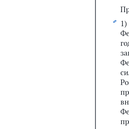
Пр
1
Фе
го
з
Ф
си
Р
п
в
Ф
п