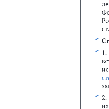
де
Фе
Р
ст
Ст
1
вс
ис
с
за
2
н