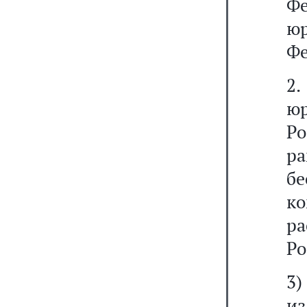
Ф
ю
Фе
2.
ю
Р
р
б
к
р
Ро
3
из