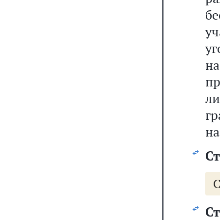
б
у
у
на
пр
л
г
на
Ст
С
Ст