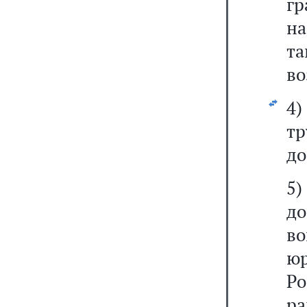
г
н
т
во
4)
тр
до
5
до
в
ю
Р
р