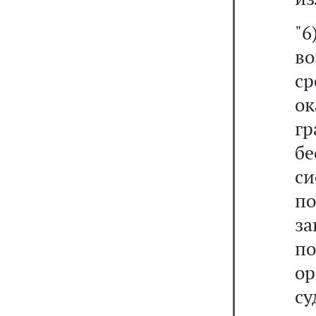
"6
во
ср
о
г
б
с
по
за
п
ор
су