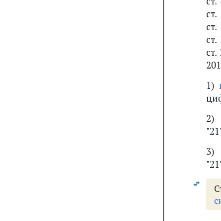
ст.
ст.
ст.
ст.
ст.
201
1)
циф
2
"217
3)
"217
С
с