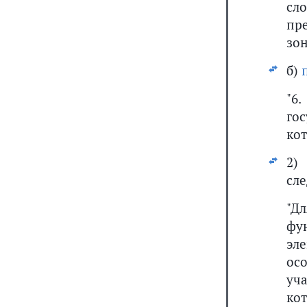
сл
пр
зон
б)
"6
го
ко
2)
сл
"Д
фу
эл
ос
уч
ко