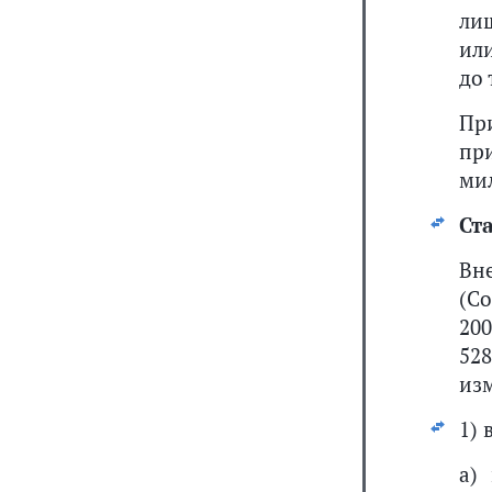
ли
ил
до 
Пр
пр
мил
Ста
Вн
(С
200
528
из
1) 
а)