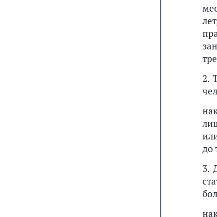
ме
лет
пр
за
тре
2.
чел
на
ли
ил
до 
3.
ст
бол
на