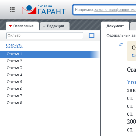
С
cистема
ГАРАНТ
Например,
закон о телефонных м
Пр
Оглавление
Редакции
Документ
Од
Свернуть
С
с
Статья 1
Статья 2
Статья 3
Ста
Статья 4
Уг
Статья 5
за
Статья 6
Статья 7
ст.
Статья 8
ст.
ст.
200
ст.