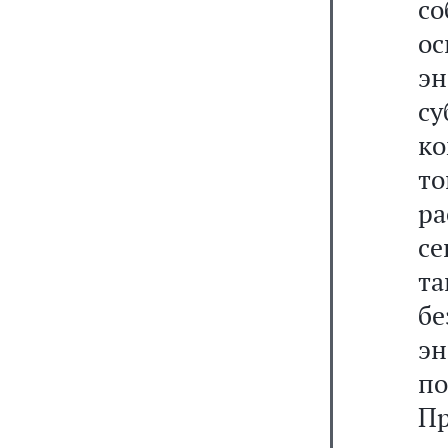
с
о
э
с
к
то
ра
се
т
б
эн
п
Пр