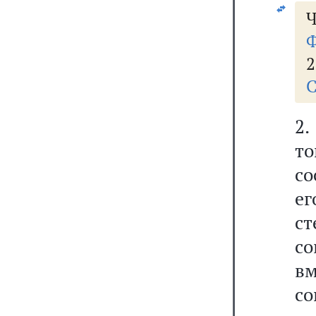
Ч
Ф
2
С
т
со
ег
с
с
в
со