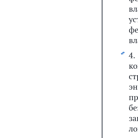
в
у
ф
вл
4.
ко
с
э
п
бе
з
ло