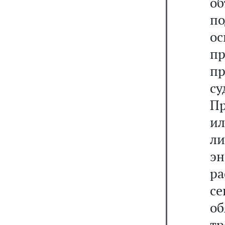
о
п
о
п
п
с
П
и
ли
э
ра
с
о
тр