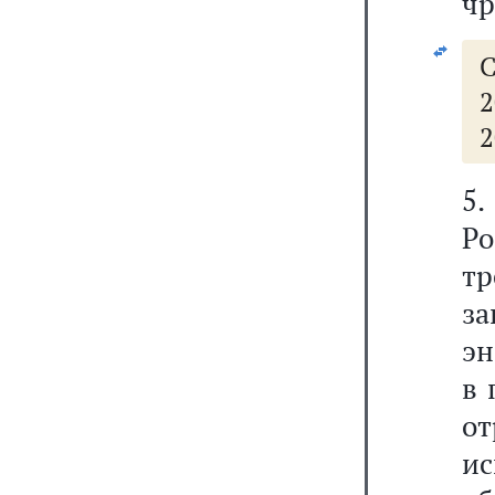
чр
С
2
2
5
Ро
т
з
эн
в 
о
и