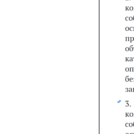
к
с
о
пр
о
к
о
бе
за
3.
к
с