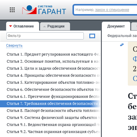
за
cистема
ус
ГАРАНТ
Например,
закон о спецоценке
с
Оглавление
Редакции
Документ
за
Свернуть
С
Статья 1. Предмет регулирования настоящего Федерального закона
Ф
Статья 2. Основные понятия, используемые в настоящем Федеральн
2
Статья 3. Цели и задачи обеспечения безопасности объектов топлив
Статья 4. Принципы обеспечения безопасности объектов топливно-
С
Статья 5. Категорирование объектов топливно-энергетического ком
Статья 6. Обеспечение безопасности объектов топливно-энергетиче
С
Статья 6.1. Пресечение функционирования беспилотных аппаратов в
Статья 7. Требования обеспечения безопасности и антитеррористич
бе
Статья 8. Паспорт безопасности объекта топливно-энергетического 
з
Статья 9. Система физической защиты объектов топливно-энергетич
эн
Статья 9.1. Ведомственная охрана организаций топливно-энергетич
Статья 9.2. Частная охранная организация субъекта топливно-энерг