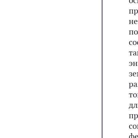
о
пр
не
п
со
т
э
з
р
то
д
пр
с
ф