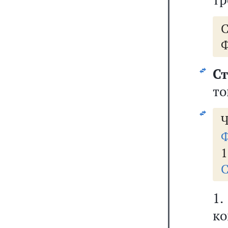
Ф
Ст
то
Ч
Ф
1
С
1.
к