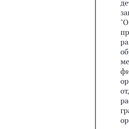
д
за
"
п
ра
об
м
фи
ор
о
р
г
ор