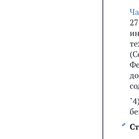
Ча
2
и
т
(С
Ф
д
со
"
бе
Ст