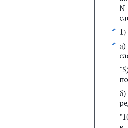
N 
сл
1)
а
сл
"
по
б
ре
"1
в 