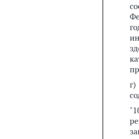
с
Фе
г
и
з
к
пр
г
со
"1
р
за