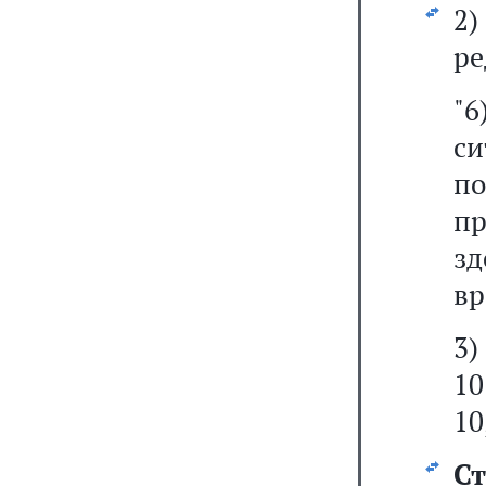
2)
ре
"6
с
п
пр
з
вр
3)
10
10
Ст