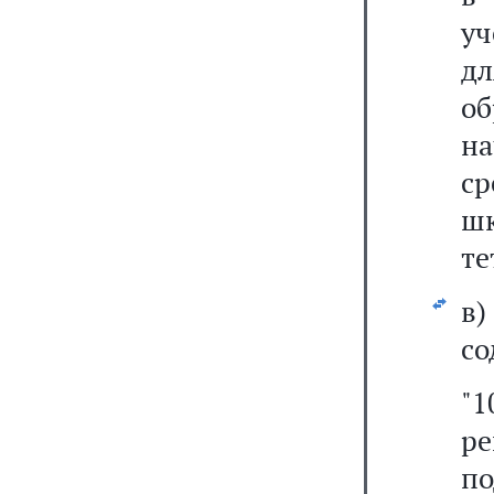
уч
д
о
на
ср
ш
те
в
со
"
р
п