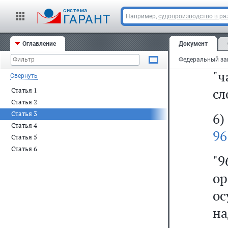
cистема
су
ГАРАНТ
Например,
судопроизводство в ра
5)
Оглавление
Документ
д
"ч
Свернуть
сл
Статья 1
Статья 2
Статья 3
6
Статья 4
96
Статья 5
Статья 6
"
о
о
н