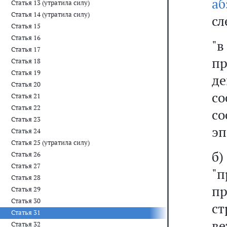
аб
Статья 13 (утратила силу)
Статья 14 (утратила силу)
сл
Статья 15
Статья 16
"
Статья 17
п
Статья 18
Статья 19
д
Статья 20
с
Статья 21
Статья 22
с
Статья 23
эп
Статья 24
Статья 25 (утратила силу)
б
Статья 26
Статья 27
"
Статья 28
пр
Статья 29
Статья 30
ст
Статья 31
в
Статья 32