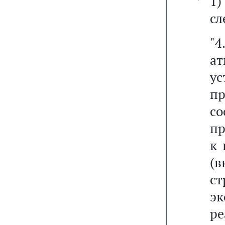
1
сл
"
ат
ус
п
со
пр
к 
(
с
э
ре