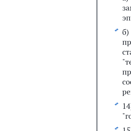
з
эп
б
п
с
"
пр
с
ре
1
"г
1