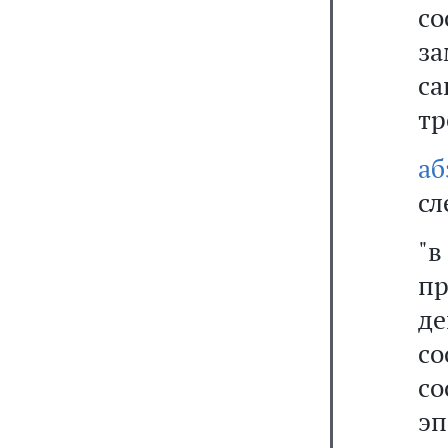
с
за
са
тр
аб
сл
"
п
д
с
с
эп