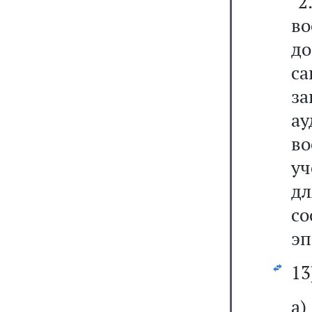
"
в
до
са
за
а
во
уч
дл
с
эп
13
а)