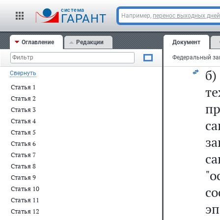
а
cистема
"
ГАРАНТ
Например,
перенос выходных дней
с
Оглавление
Редакции
Документ
эп
б
Свернуть
Статья 1
те
Статья 2
п
Статья 3
Статья 4
са
Статья 5
з
Статья 6
са
Статья 7
Статья 8
"
Статья 9
с
Статья 10
Статья 11
эп
Статья 12