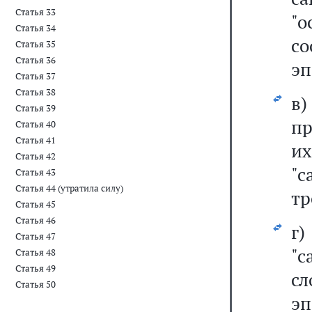
Статья 33
"
Статья 34
с
Статья 35
Статья 36
эп
Статья 37
Статья 38
в)
Статья 39
пр
Статья 40
Статья 41
и
Статья 42
"с
Статья 43
Статья 44 (утратила силу)
тр
Статья 45
Статья 46
г
Статья 47
"
Статья 48
Статья 49
с
Статья 50
эп