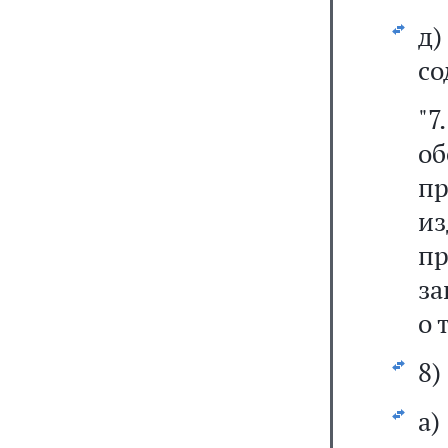
д
со
"
о
п
и
п
за
о 
8)
а)