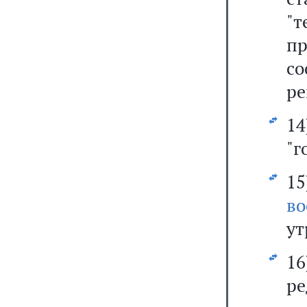
"
пр
с
ре
1
"г
1
во
ут
1
ре